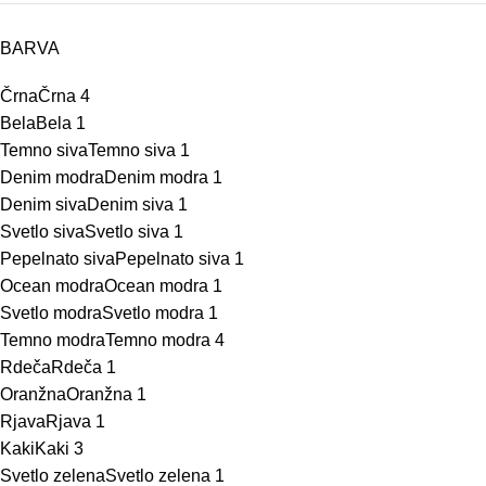
BARVA
Črna
Črna
4
Bela
Bela
1
Temno siva
Temno siva
1
Denim modra
Denim modra
1
Denim siva
Denim siva
1
Svetlo siva
Svetlo siva
1
Pepelnato siva
Pepelnato siva
1
Ocean modra
Ocean modra
1
Svetlo modra
Svetlo modra
1
Temno modra
Temno modra
4
Rdeča
Rdeča
1
Oranžna
Oranžna
1
Rjava
Rjava
1
Kaki
Kaki
3
Svetlo zelena
Svetlo zelena
1