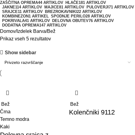
ZAŠČITNA OPREMA
44 ARTIKLOV
HLAČE
181 ARTIKLOV
JAKNE
114 ARTIKLOV
MAJICE
81 ARTIKLOV
PULOVERJI
71 ARTIKLOV
SRAJCE
11 ARTIKLOV
BREZROKAVNIKI
22 ARTIKLOV
KOMBINEZON
1 ARTIKEL
SPODNJE PERILO
28 ARTIKLOV
POKRIVALA
41 ARTIKLOV
DELOVNA OBUTEV
76 ARTIKLOV
DODATNA OPREMA
147 ARTIKLOV
Domov
Izdelek Barva
Bež
Prikaz vseh 5 rezultatov
Show sidebar
Bež
Bež
Kolenčniki 9112
Črna
Temno modra
Kaki
Delovna srajca z