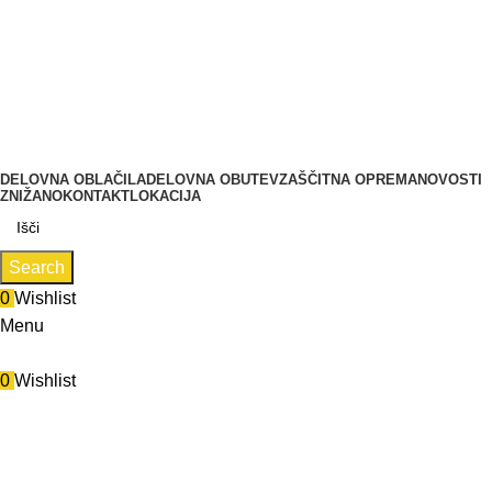
Zastopa in prodaja BMC d.o.o., Pod javorji 5, 1218 Komenda,
delovni čas: (PON- PET od 7:00 do 16:00), (SOB, NED,
PRAZNIKI zaprto)
Tel.: 01 831 31 56 | 0590 55 772
Zastopa in prodaja BMC d.o.o., Pod javorji 5, 1218 Komenda
DELOVNA OBLAČILA
DELOVNA OBUTEV
ZAŠČITNA OPREMA
NOVOSTI
ZNIŽANO
KONTAKT
LOKACIJA
Search
0
Wishlist
Menu
0
Wishlist
Bež
Categories