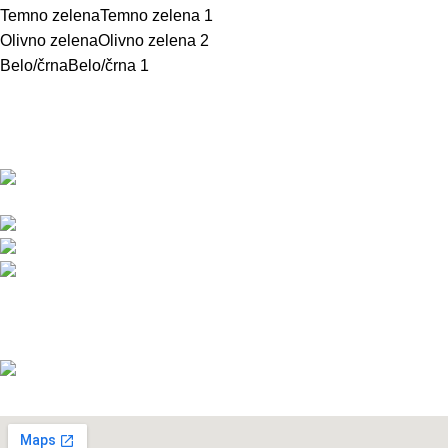
Temno zelena
Temno zelena
1
Olivno zelena
Olivno zelena
2
Belo/črna
Belo/črna
1
Svetlo sivo/črna
Svetlo sivo/črna
1
BMC d.o.o. – Delovna oblačila Snickers
Temno sivo/črna
Temno sivo/črna
1
Workwear
Svetlo modro/črna
Svetlo modro/črna
1
Pod javorji 5, Žeje pri Komendi, 1218 Komenda,
Slovenija
Telefon:+386 (0)1 831 31 56
Telefon: +386 (0)590 55 772
info@snickersworkwear.si
Delovni čas:
pon - pet: 7:00 - 16:00
sob, ned, prazniki: ZAPRTO