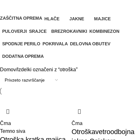
Categories
ZAŠČITNA OPREMA
HLAČE
JAKNE
MAJICE
44 Artiklov
181 Artiklov
114 Artiklov
81 Artiklov
PULOVERJI
SRAJCE
BREZROKAVNIKI
KOMBINEZON
71 Artiklov
11 Artiklov
22 Artiklov
1 Artikel
SPODNJE PERILO
POKRIVALA
DELOVNA OBUTEV
28 Artiklov
41 Artiklov
76 Artiklov
DODATNA OPREMA
147 Artiklov
Domov
Izdelki označeni z “otroška”
Črna
Črna
Otroškavetroodbojna
Temno siva
Otroška kratka majica