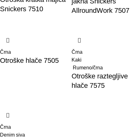
jakna Snickers
Snickers 7510
AllroundWork 7507
Črna
Črna
Otroške hlače 7505
Kaki
Rumeno/črna
Otroške raztegljive
hlače 7575
Črna
Denim siva