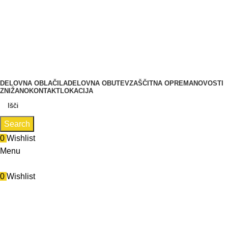
Zastopa in prodaja BMC d.o.o., Pod javorji 5, 1218 Komenda,
delovni čas: (PON- PET od 7:00 do 16:00), (SOB, NED,
PRAZNIKI zaprto)
Tel.: 01 831 31 56 | 0590 55 772
Zastopa in prodaja BMC d.o.o., Pod javorji 5, 1218 Komenda
DELOVNA OBLAČILA
DELOVNA OBUTEV
ZAŠČITNA OPREMA
NOVOSTI
ZNIŽANO
KONTAKT
LOKACIJA
Search
0
Wishlist
Menu
0
Wishlist
otroška