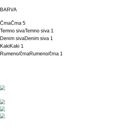
BARVA
Črna
Črna
5
Temno siva
Temno siva
1
Denim siva
Denim siva
1
Kaki
Kaki
1
Rumeno/črna
Rumeno/črna
1
BMC d.o.o. – Delovna oblačila Snickers
Workwear
Pod javorji 5, Žeje pri Komendi, 1218 Komenda,
Slovenija
Telefon:+386 (0)1 831 31 56
Telefon: +386 (0)590 55 772
info@snickersworkwear.si
Delovni čas:
pon - pet: 7:00 - 16:00