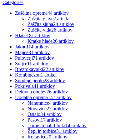
Categories
Zaščitna oprema
44 artiklov
Zaščita glave
2 artikla
Zaščita sluha
24 artiklov
Zaščita vida
26 artiklov
Hlače
181 artiklov
Kratke hlače
26 artiklov
Jakne
114 artiklov
Majice
81 artiklov
Puloverji
71 artiklov
Srajce
11 artiklov
Brezrokavniki
22 artiklov
Kombinezon
1 artikel
Spodnje perilo
28 artiklov
Pokrivala
41 artiklov
Delovna obutev
76 artiklov
Dodatna oprema
147 artiklov
Naramnice
4 artiklov
Nogavice
27 artiklov
Ostalo
34 artiklov
Pasovi
17 artiklov
Torbe in nahrbtniki
14 artiklov
Žepi in torbice
31 artiklov
Rokavice
20 artiklov