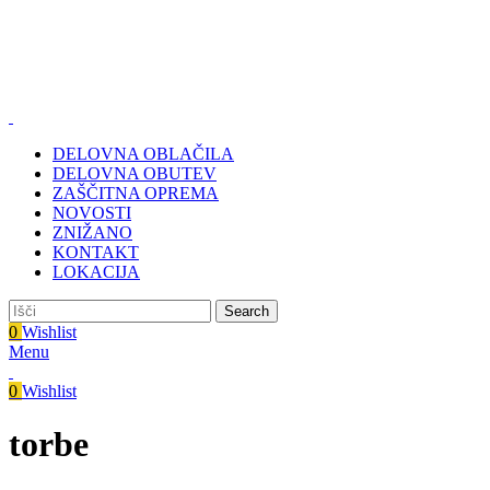
Zastopa in prodaja BMC d.o.o., Pod javorji 5, 1218 Komenda,
delovni čas: (PON- PET od 7:00 do 16:00), (SOB, NED,
PRAZNIKI zaprto)
Tel.: 01 831 31 56 | 0590 55 772
Zastopa in prodaja BMC d.o.o., Pod javorji 5, 1218 Komenda
DELOVNA OBLAČILA
DELOVNA OBUTEV
ZAŠČITNA OPREMA
NOVOSTI
ZNIŽANO
KONTAKT
LOKACIJA
Search
0
Wishlist
Menu
0
Wishlist
torbe