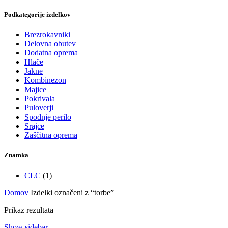
Podkategorije izdelkov
Brezrokavniki
Delovna obutev
Dodatna oprema
Hlače
Jakne
Kombinezon
Majice
Pokrivala
Puloverji
Spodnje perilo
Srajce
Zaščitna oprema
Znamka
CLC
(1)
Domov
Izdelki označeni z “torbe”
Prikaz rezultata
Show sidebar