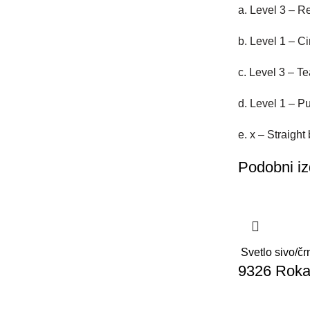
a. Level 3 – R
b. Level 1 – Ci
c. Level 3 – Te
d. Level 1 – P
e. x – Straight
Podobni iz
Svetlo sivo/čr
9326 Rokav