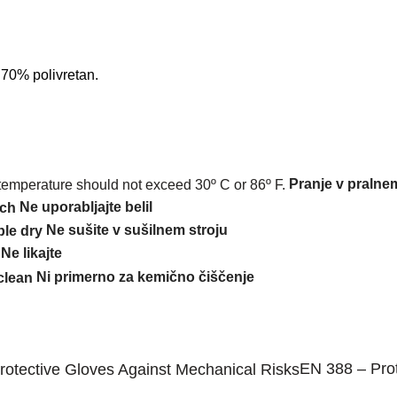
70% polivretan.
Pranje v pralnem
Ne uporabljajte belil
Ne
sušite
v
sušilnem
stroj
u
Ne
likajte
Ni primerno za kemično čiščenje
EN 388 – Prot