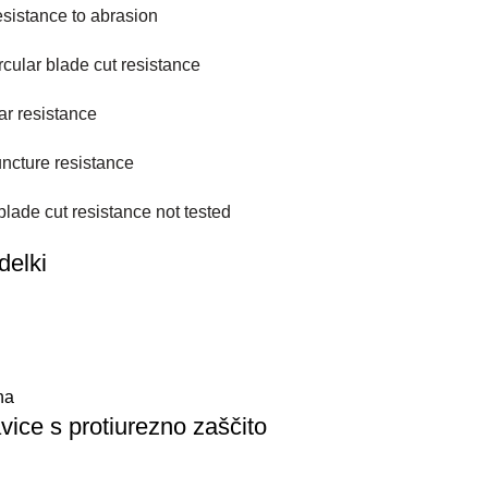
esistance to abrasion
rcular blade cut resistance
ar resistance
uncture resistance
 blade cut resistance not tested
delki
na
ice s protiurezno zaščito