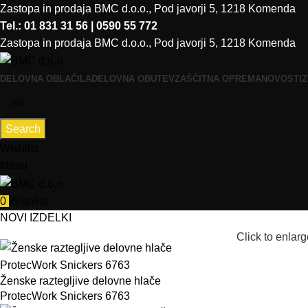
Zastopa in prodaja BMC d.o.o., Pod javorji 5, 1218 Komenda
Tel.: 01 831 31 56 | 0590 55 772
Zastopa in prodaja BMC d.o.o., Pod javorji 5, 1218 Komenda
DELOVNA OBLAČILA
DELOVNA OBUTEV
ZAŠČITNA OPREMA
NOVOSTI
Z
Search
Wishlist
Menu
0
Wishlist
NOVI IZDELKI
Click to enlarg
Ženske raztegljive delovne hlače
ProtecWork Snickers 6763