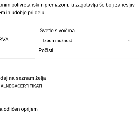
nim polivretanskim premazom, ki zagotavlja še bolj zanesljiv
em in udobje pri delu.
Svetlo sivo/črna
RVA
Počisti
daj na seznam želja
IAL
NEGA
CERTIFIKATI
a odličen oprijem