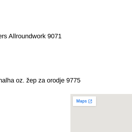
rs Allroundwork 9071
alha oz. žep za orodje 9775
wear
enija