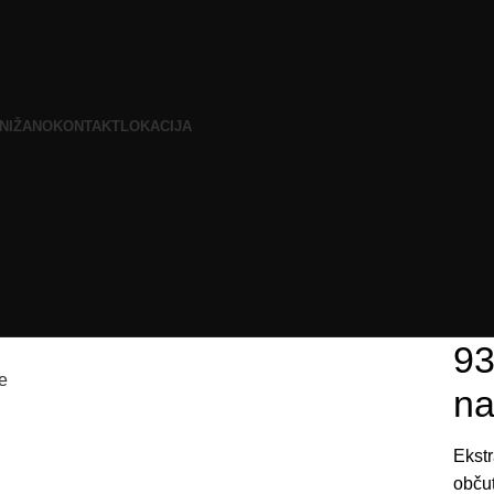
NIŽANO
KONTAKT
LOKACIJA
93
e
na
Ekstr
občut