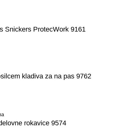
as Snickers ProtecWork 9161
silcem kladiva za na pas 9762
na
delovne rokavice 9574