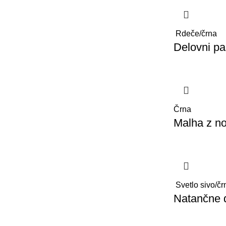
Rdeče/črna
Delovni p
Črna
Malha z no
Svetlo sivo/čr
Natančne 