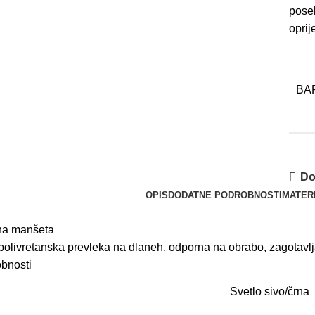
poseb
oprij
BA
Do
OPIS
DODATNE PODROBNOSTI
MATER
čna manšeta
olivretanska prevleka na dlaneh, odporna na obrabo, zagotavlj
bnosti
Svetlo sivo/črna