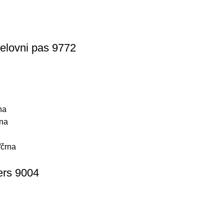
delovni pas 9772
na
rna
črna
ers 9004