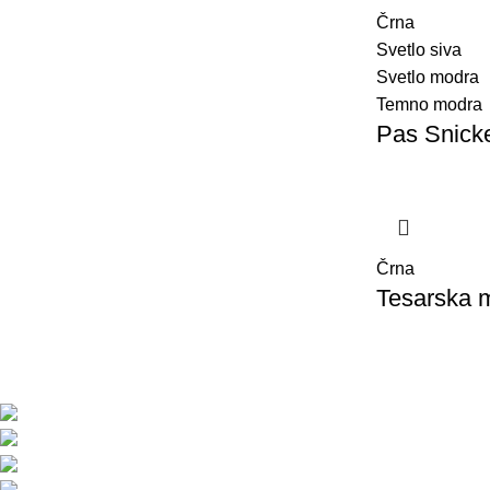
Črna
Svetlo siva
Svetlo modra
Temno modra
Pas Snicke
Črna
Tesarska m
BMC d.o.o. – Delovna oblačila Snickers Work
Pod javorji 5, Žeje pri Komendi, 1218 Komenda, Slov
Telefon:+386 (0)1 831 31 56
Telefon: +386 (0)590 55 772