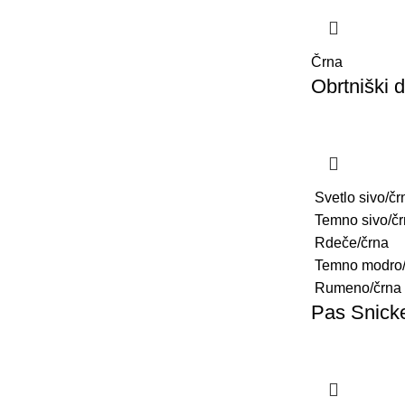
Črna
Obrtniški 
Svetlo sivo/čr
Temno sivo/č
Rdeče/črna
Temno modro/
Rumeno/črna
Pas Snick