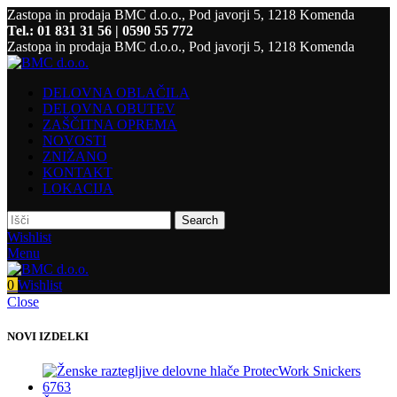
Zastopa in prodaja BMC d.o.o., Pod javorji 5, 1218 Komenda
Tel.: 01 831 31 56 | 0590 55 772
Zastopa in prodaja BMC d.o.o., Pod javorji 5, 1218 Komenda
DELOVNA OBLAČILA
DELOVNA OBUTEV
ZAŠČITNA OPREMA
NOVOSTI
ZNIŽANO
KONTAKT
LOKACIJA
Search
Wishlist
Menu
0
Wishlist
Close
NOVI IZDELKI