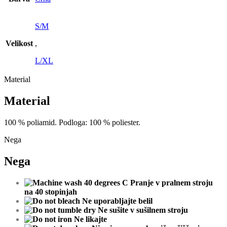
S/M
Velikost
,
L/XL
Material
Material
10
0
%
poliamid
.
Podloga
:
10
0
%
poliester.
Nega
Nega
Pranje v pralnem stroju
na 40 stopinjah
Ne uporabljajte belil
Ne
sušite
v
sušilnem
stroj
u
Ne
likajte