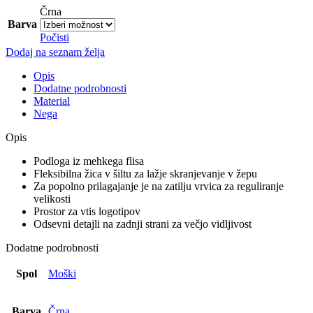
Črna
Barva
Počisti
Dodaj na seznam želja
Opis
Dodatne podrobnosti
Material
Nega
Opis
Podloga iz mehkega flisa
Fleksibilna žica v šiltu za lažje skranjevanje v žepu
Za popolno prilagajanje je na zatilju vrvica za reguliranje
velikosti
Prostor za vtis logotipov
Odsevni detajli na zadnji strani za večjo vidljivost
Dodatne podrobnosti
Spol
Moški
Barva
Črna