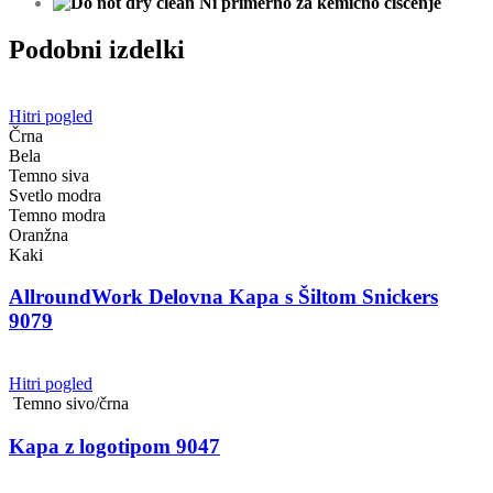
Ni primerno za kemično čiščenje
Podobni izdelki
Hitri pogled
Črna
Bela
Temno siva
Svetlo modra
Temno modra
Oranžna
Kaki
AllroundWork Delovna Kapa s Šiltom Snickers
9079
Hitri pogled
Temno sivo/črna
Kapa z logotipom 9047