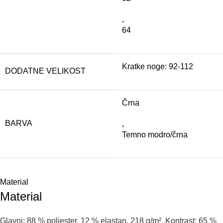
,
64
Kratke noge: 92-112
DODATNE VELIKOST
Črna
BARVA
,
Temno modro/črna
Material
Material
Glavni
:
88
%
poliester
,
12
%
elastan
,
218
g
/
m²
.
Kontrast
:
65
%