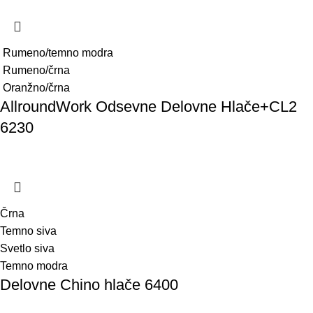
Rumeno/temno modra
Rumeno/črna
Oranžno/črna
AllroundWork Odsevne Delovne Hlače+CL2
6230
Črna
Temno siva
Svetlo siva
Temno modra
Delovne Chino hlače 6400