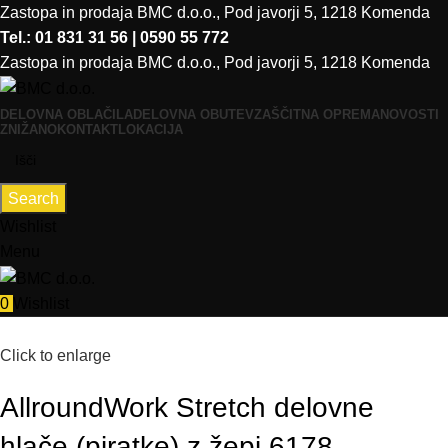
Zastopa in prodaja BMC d.o.o., Pod javorji 5, 1218 Komenda
Tel.: 01 831 31 56 | 0590 55 772
Zastopa in prodaja BMC d.o.o., Pod javorji 5, 1218 Komenda
DELOVNA OBLAČILA
DELOVNA OBUTEV
ZAŠČITNA OPREMA
NOVOSTI
ZNIŽANO
KONTAKT
LOKACIJA
Search
Wishlist
Menu
0
Wishlist
Click to enlarge
AllroundWork Stretch delovne
hlače (piratke) z žepi 6178