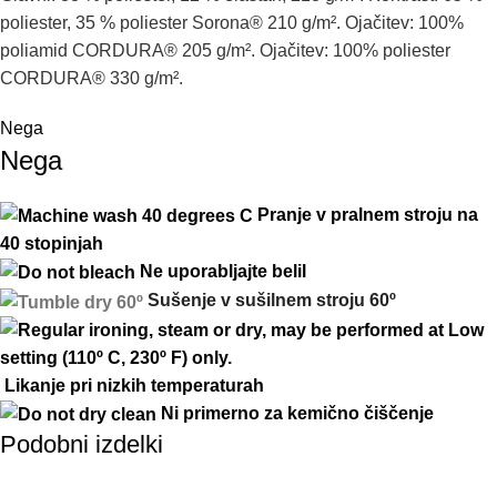
poliester
,
35
%
poliester
Sorona®
210
g
/
m²
.
Ojačitev
:
100
%
poliamid
CORDURA®
205
g
/
m²
.
Ojačitev
:
100
%
poliester
CORDURA®
330
g
/
m²
.
Nega
Nega
Pranje v pralnem stroju na
40 stopinjah
Ne uporabljajte belil
Sušenje
v
sušilnem
stroj
u
60º
Likanje pri nizkih temperaturah
Ni primerno za kemično čiščenje
Podobni izdelki