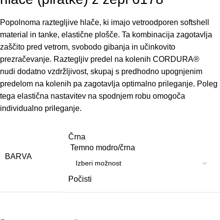
Popolnoma
raztegljive hlače
,
ki
imajo
vetroodporen
softshell
material
in
tanke
,
elastične
plošče. Ta
kombinacija
zagotavlja
zaščito
pred
vetrom
,
svobodo
gibanja
in
učinkovito
prezračevanje
.
Raztegljiv
predel na kolenih
CORDURA®
nudi
dodatno
vzdržljivost, skupaj s predhodno upognjenim
predelom na kolenih pa
zagotavlja
optimalno
prileganje
.
Poleg
tega
elastična
nastavitev
na
spodnjem
robu
omogoča
individualno
prileganje
.
Črna
Temno modro/črna
BARVA
Počisti