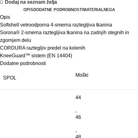
Dodaj na seznam želja
OPIS
DODATNE PODROBNOSTI
MATERIAL
NEGA
Opis
Softshell
vetroodporna
4-smerna
raztegljiva
tkanina
Sorona®
2-smerna
raztegljiva
tkanina
na
zadnjih
stegnih
in
zgornjem
delu
CORDURA
raztegljiv predel na kolenih
KneeGuard™
sistem
(
EN
14404
)
Dodatne podrobnosti
Moški
SPOL
44
,
46
,
48