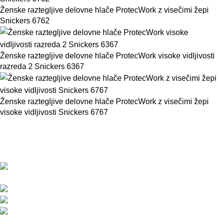
Ženske raztegljive delovne hlače ProtecWork z visečimi žepi
Snickers 6762
Ženske raztegljive delovne hlače ProtecWork visoke vidljivosti
razreda 2 Snickers 6367
Ženske raztegljive delovne hlače ProtecWork z visečimi žepi
visoke vidljivosti Snickers 6767
BMC d.o.o. – Delovna oblačila Snickers
Workwear
Pod javorji 5, Žeje pri Komendi, 1218 Komenda,
Slovenija
Telefon:+386 (0)1 831 31 56
Telefon: +386 (0)590 55 772
info@snickersworkwear.si