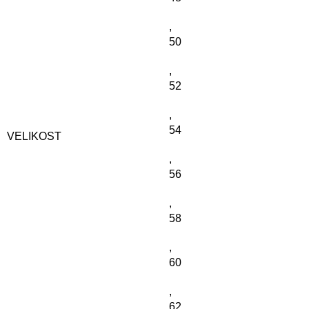
,
50
,
52
,
54
VELIKOST
,
56
,
58
,
60
,
62