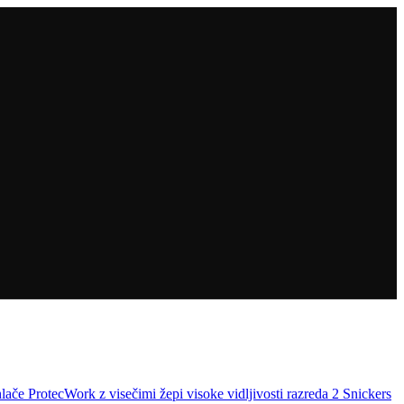
lače ProtecWork z visečimi žepi visoke vidljivosti razreda 2 Snickers