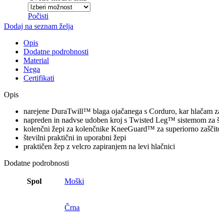
Počisti
Dodaj na seznam želja
Opis
Dodatne podrobnosti
Material
Nega
Certifikati
Opis
narejene DuraTwill™ blaga ojačanega s Corduro, kar hlačam z
napreden in nadvse udoben kroj s Twisted Leg™ sistemom za š
kolenčni žepi za kolenčnike KneeGuard™ za superiorno zaščit
številni praktični in uporabni žepi
praktičen žep z velcro zapiranjem na levi hlačnici
Dodatne podrobnosti
Spol
Moški
Črna