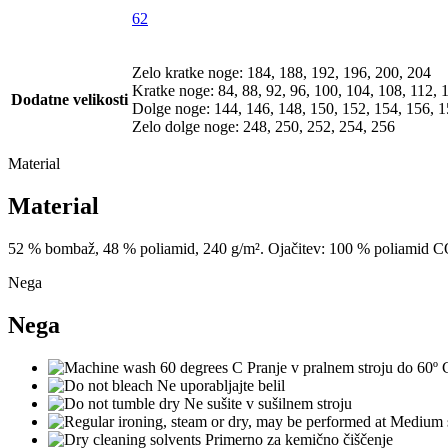
62
Zelo kratke noge: 184, 188, 192, 196, 200, 204
Kratke noge: 84, 88, 92, 96, 100, 104, 108, 112, 
Dodatne velikosti
Dolge noge: 144, 146, 148, 150, 152, 154, 156, 1
Zelo dolge noge: 248, 250, 252, 254, 256
Material
Material
52
%
b
ombaž
,
48
%
poliamid
,
24
0
g
/
m²
.
Ojačitev
:
10
0
%
poliamid
C
Nega
Nega
Pranje v pralnem stroju do 60º 
Ne uporabljajte belil
Ne
sušite
v
sušilnem
stroju
Primerno za kemično čiščenje