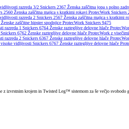
Ženska zaščitna jopa s polno zadr
Ženska zaščitna majica s kratkimi rokavi ProtecWork Snickers
Ženska zaščitna majica s kratkimi r
Ženske zaščitne hipster spodnjice ProtecWork Snickers 9475
Ženske raztegljive delovne hlače ProtecWork
Ženske raztegljive delovne hlače ProtecWork z visečim
Ženske raztegljive delovne hlače ProtecWork
Ženske raztegljive delovne hlače Prot
™
e z izvrstnim krojem in Twisted Leg™ sistemom za še večjo svobodo giba