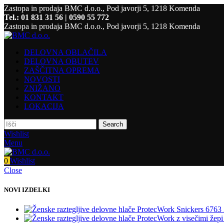
Zastopa in prodaja BMC d.o.o., Pod javorji 5, 1218 Komenda
Tel.: 01 831 31 56 | 0590 55 772
Zastopa in prodaja BMC d.o.o., Pod javorji 5, 1218 Komenda
DELOVNA OBLAČILA
DELOVNA OBUTEV
ZAŠČITNA OPREMA
NOVOSTI
ZNIŽANO
KONTAKT
LOKACIJA
Search
Wishlist
Menu
0
Wishlist
Close
NOVI IZDELKI