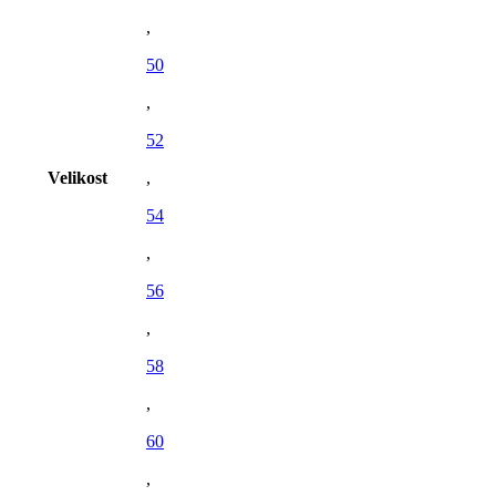
,
50
,
52
Velikost
,
54
,
56
,
58
,
60
,