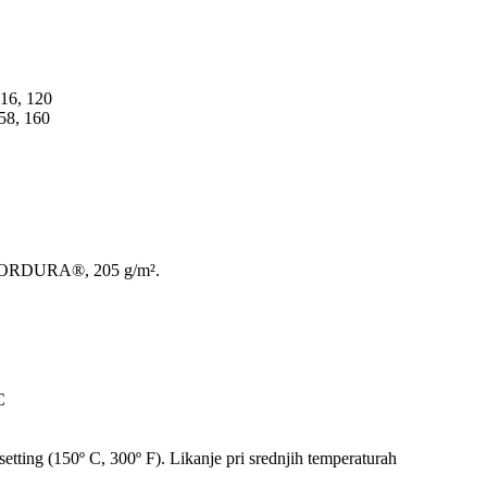
116, 120
58, 160
ORDURA®
,
205
g
/
m²
.
C
Likanje pri srednjih temperaturah