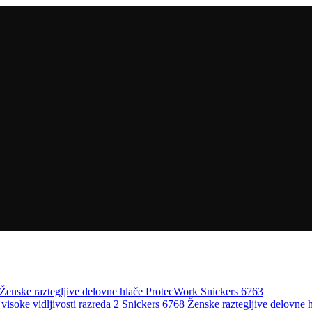
Ženske raztegljive delovne hlače ProtecWork Snickers 6763
Ženske raztegljive delovne h