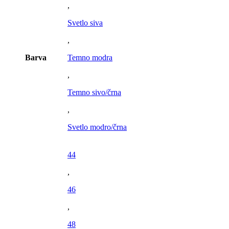
,
Svetlo siva
,
Barva
Temno modra
,
Temno sivo/črna
,
Svetlo modro/črna
44
,
46
,
48