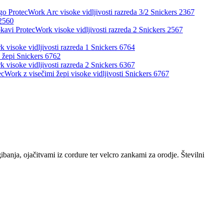
go ProtecWork Arc visoke vidljivosti razreda 3/2 Snickers 2367
 2560
okavi ProtecWork visoke vidljivosti razreda 2 Snickers 2567
 visoke vidljivosti razreda 1 Snickers 6764
i žepi Snickers 6762
 visoke vidljivosti razreda 2 Snickers 6367
ecWork z visečimi žepi visoke vidljivosti Snickers 6767
nja, ojačitvami iz cordure ter velcro zankami za orodje. Številni