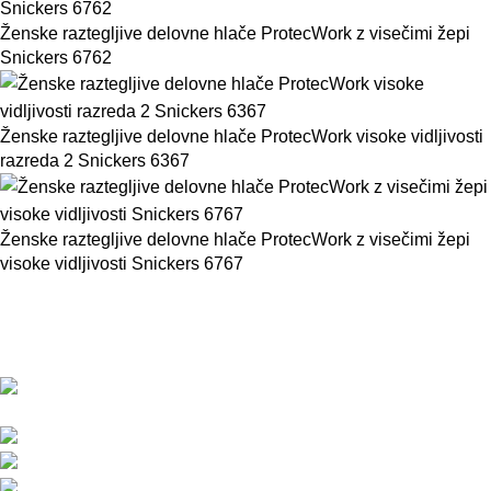
Ženske raztegljive delovne hlače ProtecWork z visečimi žepi
Snickers 6762
Ženske raztegljive delovne hlače ProtecWork visoke vidljivosti
razreda 2 Snickers 6367
Ženske raztegljive delovne hlače ProtecWork z visečimi žepi
visoke vidljivosti Snickers 6767
BMC d.o.o. – Delovna oblačila Snickers
Workwear
Pod javorji 5, Žeje pri Komendi, 1218 Komenda,
Slovenija
Telefon:+386 (0)1 831 31 56
Telefon: +386 (0)590 55 772
info@snickersworkwear.si