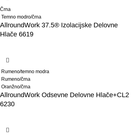
Črna
Temno modro/črna
AllroundWork 37.5® Izolacijske Delovne
Hlače 6619
Rumeno/temno modra
Rumeno/črna
Oranžno/črna
AllroundWork Odsevne Delovne Hlače+CL2
6230