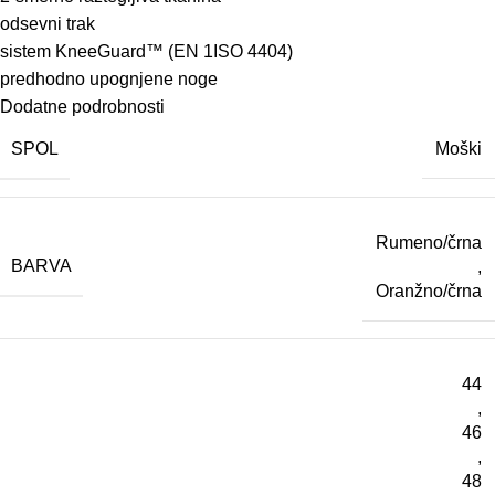
odsevni
trak
sistem
KneeGuard™
(
EN
1ISO
4404
)
predhodno
upognjene
noge
Dodatne podrobnosti
SPOL
Moški
Rumeno/črna
BARVA
,
Oranžno/črna
44
,
46
,
48