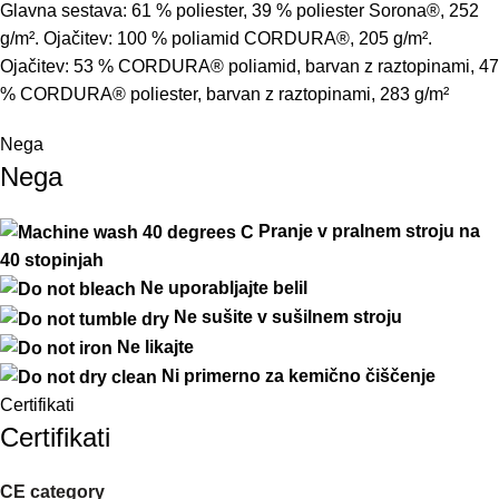
Glavna
sestava
:
61
%
poliester
,
39
%
poliester
Sorona®
,
252
g
/
m²
.
Ojačitev
:
100
%
poliamid
CORDURA®
,
205
g
/
m²
.
Ojačitev
:
53
%
CORDURA®
poliamid
,
barvan
z
raztopinami
,
47
%
CORDURA®
poliester
,
barvan
z
raztopinami
,
283
g
/
m²
Nega
Nega
Pranje v pralnem stroju na
40 stopinjah
Ne uporabljajte belil
Ne
sušite
v
sušilnem
stroj
u
Ne
likajte
Ni primerno za kemično čiščenje
Certifikati
Certifikati
CE category