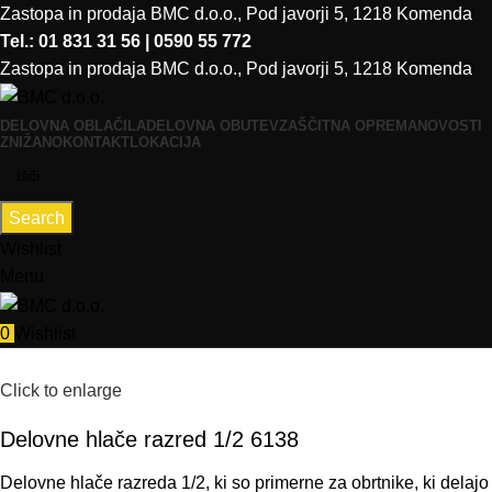
Zastopa in prodaja BMC d.o.o., Pod javorji 5, 1218 Komenda
Tel.: 01 831 31 56 | 0590 55 772
Zastopa in prodaja BMC d.o.o., Pod javorji 5, 1218 Komenda
DELOVNA OBLAČILA
DELOVNA OBUTEV
ZAŠČITNA OPREMA
NOVOSTI
ZNIŽANO
KONTAKT
LOKACIJA
Search
Wishlist
Menu
0
Wishlist
Click to enlarge
Delovne hlače razred 1/2 6138
Delovne hlače razreda
1
/
2,
ki
so
primerne
za
obrtnike
,
ki
delajo