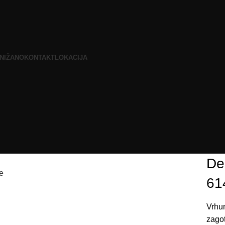
NIŽANO
KONTAKT
LOKACIJA
De
e
61
Vrhu
zagot