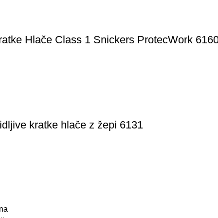
ratke Hlače Class 1 Snickers ProtecWork 616
dljive kratke hlače z žepi 6131
rna