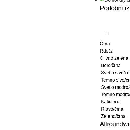
Podobni iz
Črna
Rdeča
Olivno zelena
Belo/črna
Svetlo sivo/čr
Temno sivo/č
Svetlo modro/
Temno modro/
Kaki/črna
Rjavo/črna
Zeleno/črna
Allroundwo