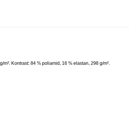
g
/
m²
.
Kontrast
:
84
%
poliamid
,
16
%
elastan
,
298
g
/
m²
.