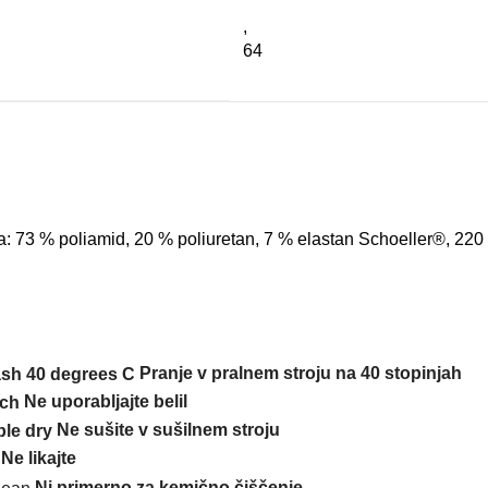
,
64
a
:
73
%
poliamid
,
20
%
poliuretan
,
7
%
elastan
Schoeller®
,
220
Pranje v pralnem stroju na 40 stopinjah
Ne uporabljajte belil
Ne
sušite
v
sušilnem
stroju
Ne
likajte
Ni primerno za kemično čiščenje