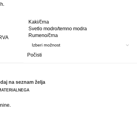
ih
.
Kaki/črna
Svetlo modro/temno modra
Rumeno/črna
RVA
Počisti
daj na seznam želja
MATERIAL
NEGA
anine
.