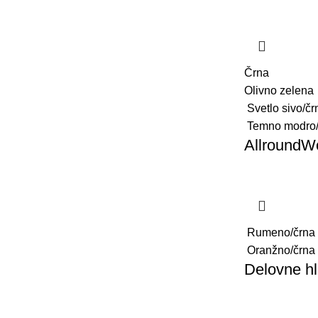
Črna
Olivno zelena
Svetlo sivo/čr
Temno modro/
AllroundWo
Rumeno/črna
Oranžno/črna
Delovne hl