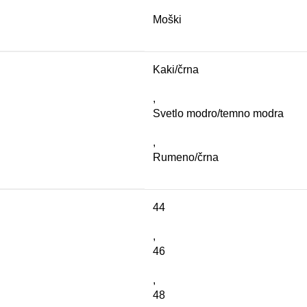
Moški
Kaki/črna
,
Svetlo modro/temno modra
,
Rumeno/črna
44
,
46
,
48