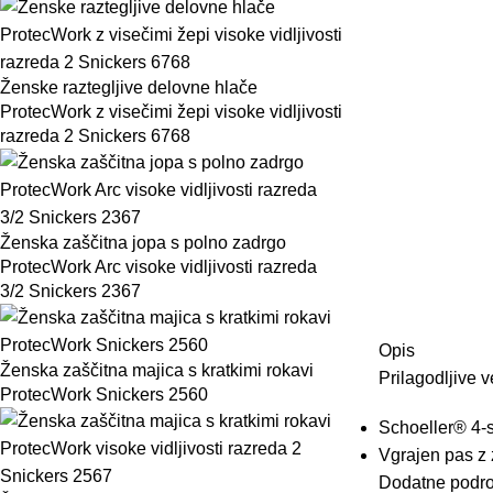
Ženske raztegljive delovne hlače
ProtecWork z visečimi žepi visoke vidljivosti
razreda 2 Snickers 6768
Ženska zaščitna jopa s polno zadrgo
ProtecWork Arc visoke vidljivosti razreda
3/2 Snickers 2367
Opis
Ženska zaščitna majica s kratkimi rokavi
Prilagodljive
v
ProtecWork Snickers 2560
Schoeller®
4-
Vgrajen
pas
z
Dodatne podro