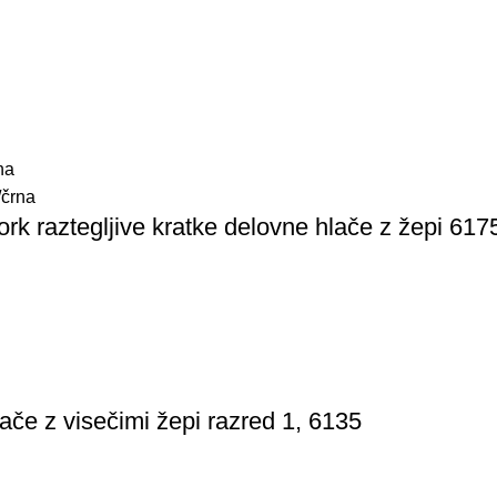
na
črna
rk raztegljive kratke delovne hlače z žepi 617
ače z visečimi žepi razred 1, 6135