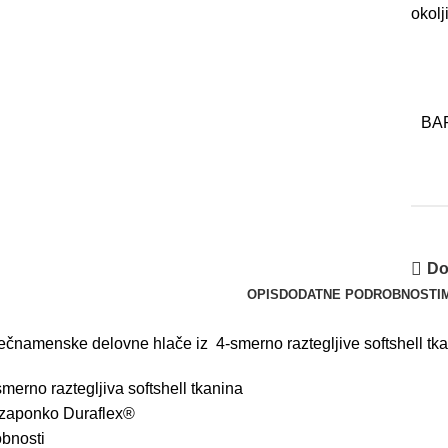
okolj
BA
Do
OPIS
DODATNE PODROBNOSTI
ečnamenske
delovne
hlače iz
4-smerno
raztegljive
softshell
tk
smerno
raztegljiva
softshell
tkanina
zaponko
Duraflex®
bnosti