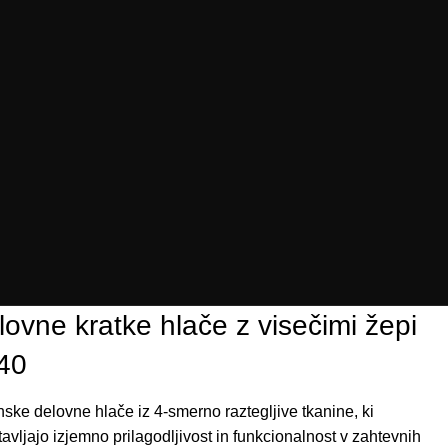
lovne kratke hlače z visečimi žepi
40
nske
delovne
hlače
iz
4
-smerno
raztegljive
tkanine, ki
avljajo
izjemno
prilagodljivost
in
funkcionalnost
v
zahtevnih