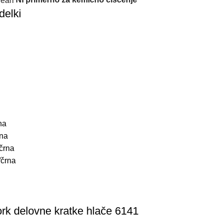
delki
na
rna
črna
črna
rk delovne kratke hlače 6141