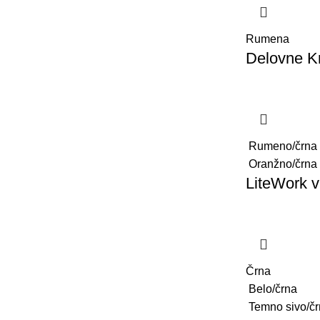
Rumena
Delovne K
Rumeno/črna
Oranžno/črna
LiteWork vi
Črna
Belo/črna
Temno sivo/č