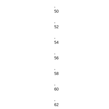
,
50
,
52
,
54
,
56
,
58
,
60
,
62