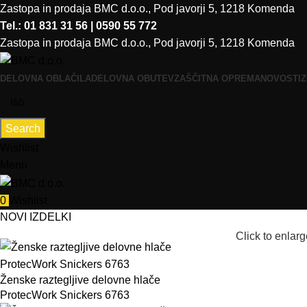
Zastopa in prodaja BMC d.o.o., Pod javorji 5, 1218 Komenda
Tel.: 01 831 31 56 | 0590 55 772
Zastopa in prodaja BMC d.o.o., Pod javorji 5, 1218 Komenda
DELOVNA OBLAČILA
DELOVNA OBUTEV
ZAŠČITNA OPREMA
NOVOSTI
Z
Search
Wishlist
Menu
0
Wishlist
NOVI IZDELKI
Click to enlarg
Ženske raztegljive delovne hlače
ProtecWork Snickers 6763