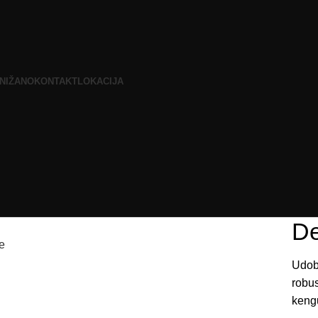
NIŽANO
KONTAKT
LOKACIJA
De
e
Udobe
robu
kengu