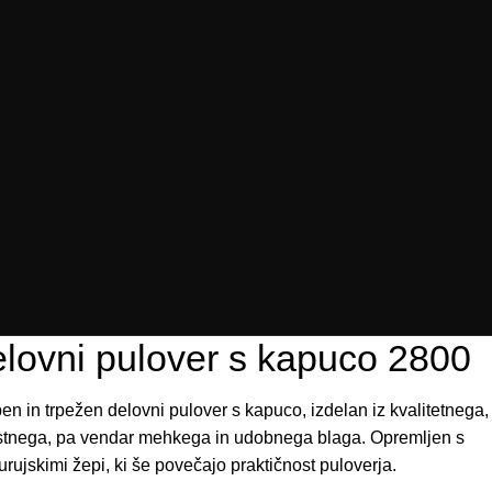
lovni pulover s kapuco 2800
n in trpežen delovni pulover s kapuco, izdelan iz kvalitetnega,
stnega, pa vendar mehkega in udobnega blaga. Opremljen s
rujskimi žepi, ki še povečajo praktičnost puloverja.