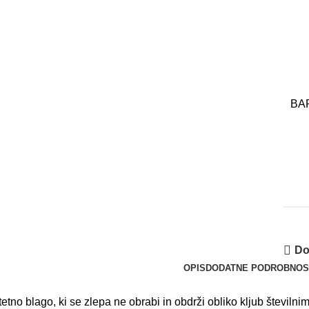
BA
Do
OPIS
DODATNE PODROBNOS
tetno blago, ki se zlepa ne obrabi in obdrži obliko kljub številn