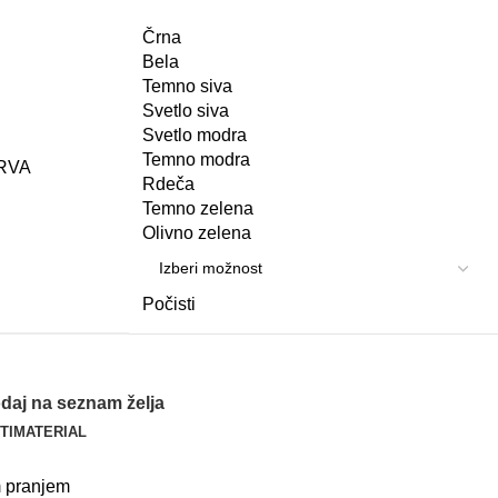
Črna
Bela
Temno siva
Svetlo siva
Svetlo modra
Temno modra
RVA
Rdeča
Temno zelena
Olivno zelena
Počisti
daj na seznam želja
TI
MATERIAL
im pranjem