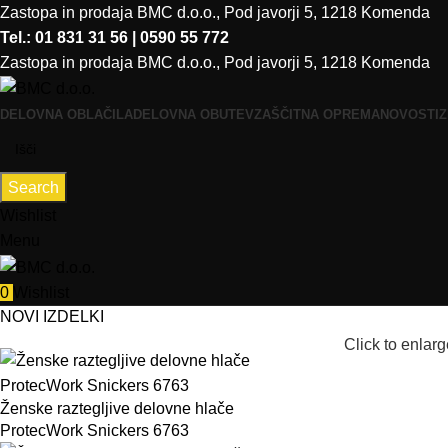
Zastopa in prodaja BMC d.o.o., Pod javorji 5, 1218 Komenda
Tel.: 01 831 31 56 | 0590 55 772
Zastopa in prodaja BMC d.o.o., Pod javorji 5, 1218 Komenda
DELOVNA OBLAČILA
DELOVNA OBUTEV
ZAŠČITNA OPREMA
NOVOSTI
Z
Search
Wishlist
Menu
0
Wishlist
NOVI IZDELKI
Click to enlarg
Ženske raztegljive delovne hlače
ProtecWork Snickers 6763