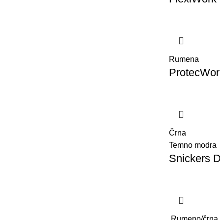
Rumena
ProtecWork
Črna
Temno modra
Snickers D
Rumeno/črna