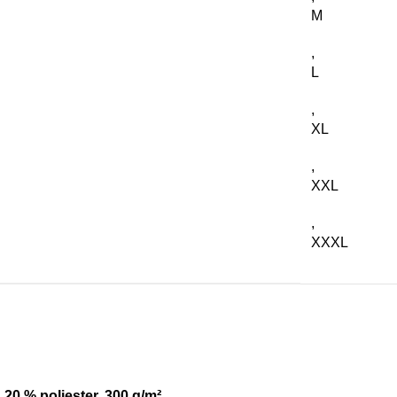
M
,
L
,
XL
,
XXL
,
XXXL
,
20
%
poliester
,
30
0
g
/
m²
.