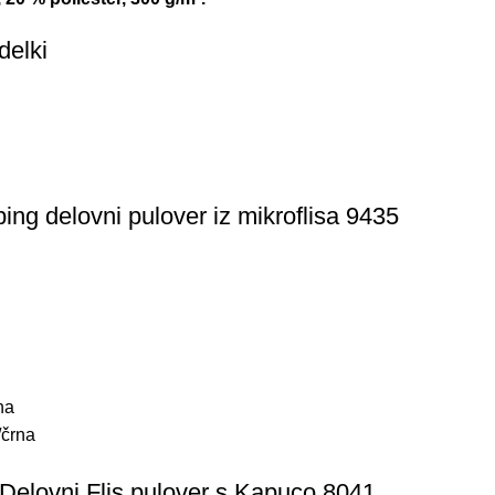
delki
ng delovni pulover iz mikroflisa 9435
na
črna
Delovni Flis pulover s Kapuco 8041