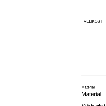
VELIKOST
Material
Material
80
%
b
ombaž