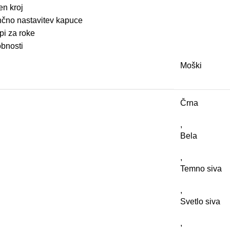
n kroj
nčno nastavitev kapuce
pi za roke
bnosti
Moški
Črna
,
Bela
,
Temno siva
,
Svetlo siva
,