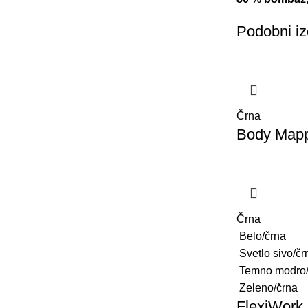
Podobni iz
Črna
Body Mappi
Črna
Belo/črna
Svetlo sivo/čr
Temno modro/
Zeleno/črna
FlexiWork 