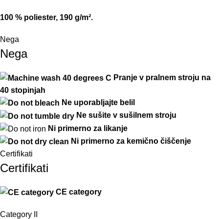
10
0
%
poliester
,
19
0
g
/
m²
.
Nega
Nega
Pranje v pralnem stroju na
40 stopinjah
Ne uporabljajte belil
Ne
sušite
v
sušilnem
stroju
Ni primerno za likanje
Ni primerno za kemično čiščenje
Certifikati
Certifikati
CE category
Category II