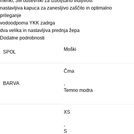
mehki, 3M odsevniki za izboljšano vidljivost
nastavljiva kapuca za zanesljivo zaščito in optimalno
prileganje
vodoodporna YKK zadrga
dva velika in nastavljiva prednja žepa
Dodatne podrobnosti
Moški
SPOL
Črna
BARVA
,
Temno modra
XS
,
S