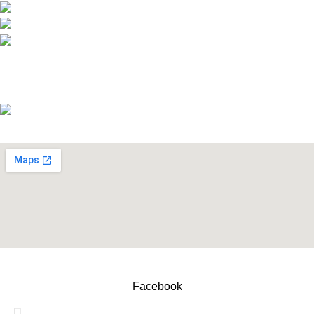
Telefon:+386 (0)1 831 31 56
Telefon: +386 (0)590 55 772
info@snickersworkwear.si
Delovni čas:
pon - pet: 7:00 - 16:00
sob, ned, prazniki: ZAPRTO
Copyright © 2026 Izdelava DreamApps.si
Facebook