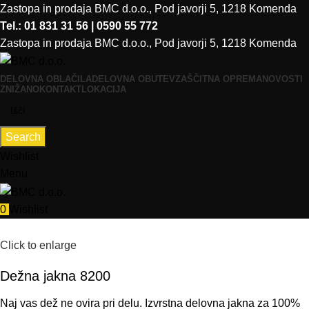
Zastopa in prodaja BMC d.o.o., Pod javorji 5, 1218 Komenda
Tel.: 01 831 31 56 | 0590 55 772
Zastopa in prodaja BMC d.o.o., Pod javorji 5, 1218 Komenda
DELOVNA OBLAČILA
DELOVNA OBUTEV
ZAŠČITNA OPREMA
NOVOSTI
ZNIŽANO
KONTAKT
LOKACIJA
Search
Wishlist
Menu
0
Wishlist
Click to enlarge
Dežna jakna 8200
Naj vas dež ne ovira pri delu. Izvrstna delovna jakna za 100%