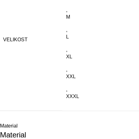
,
M
,
L
VELIKOST
,
XL
,
XXL
,
XXXL
Material
Material