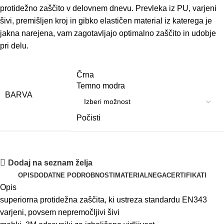
protidežno zaščito v delovnem dnevu. Prevleka iz PU, varjeni
šivi, premišljen kroj in gibko elastičen material iz katerega je
jakna narejena, vam zagotavljajo optimalno zaščito in udobje
pri delu.
Črna
Temno modra
BARVA
Počisti
Dodaj na seznam želja
OPIS
DODATNE PODROBNOSTI
MATERIAL
NEGA
CERTIFIKATI
Opis
superiorna protidežna zaščita, ki ustreza standardu EN343
varjeni, povsem nepremočljivi šivi