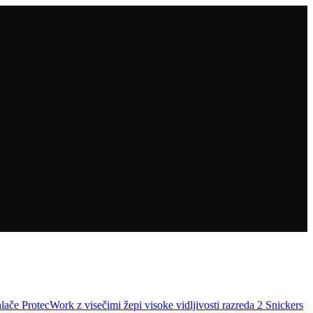
lače ProtecWork z visečimi žepi visoke vidljivosti razreda 2 Snickers