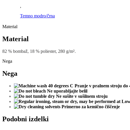
,
Temno modro/črna
Material
Material
82
%
bombaž
,
18
%
poliester
,
280
g
/
m²
.
Nega
Nega
Pranje v pralnem stroju do 
Ne uporabljajte belil
Ne
sušite
v
sušilnem
stroju
Primerno za kemično čiščenje
Podobni izdelki