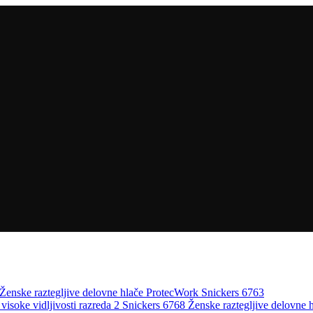
Ženske raztegljive delovne hlače ProtecWork Snickers 6763
Ženske raztegljive delovne h