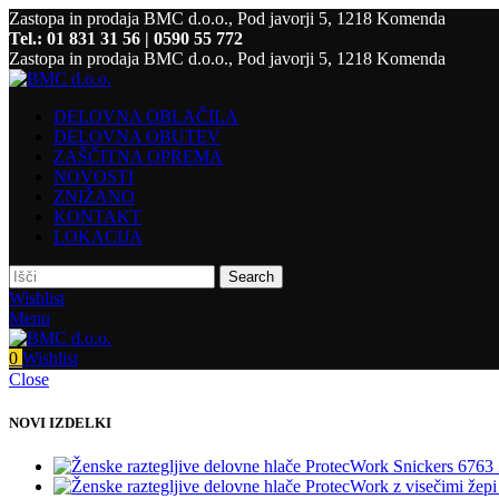
Zastopa in prodaja BMC d.o.o., Pod javorji 5, 1218 Komenda
Tel.: 01 831 31 56 | 0590 55 772
Zastopa in prodaja BMC d.o.o., Pod javorji 5, 1218 Komenda
DELOVNA OBLAČILA
DELOVNA OBUTEV
ZAŠČITNA OPREMA
NOVOSTI
ZNIŽANO
KONTAKT
LOKACIJA
Search
Wishlist
Menu
0
Wishlist
Close
NOVI IZDELKI