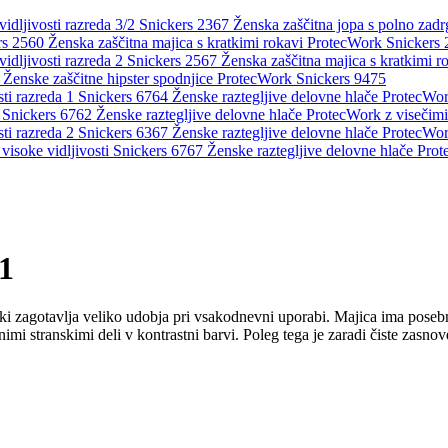
Ženska zaščitna jopa s polno zadr
Ženska zaščitna majica s kratkimi rokavi ProtecWork Snickers
Ženska zaščitna majica s kratkimi r
Ženske zaščitne hipster spodnjice ProtecWork Snickers 9475
Ženske raztegljive delovne hlače ProtecWork
Ženske raztegljive delovne hlače ProtecWork z visečim
Ženske raztegljive delovne hlače ProtecWork
Ženske raztegljive delovne hlače Prot
1
ki
zagotavlja
veliko
udobja
pri
vsakodnevni
uporabi
.
Majica
ima
posebn
nimi
stranskimi
deli
v
kontrastni
barvi
.
Poleg
tega
je
zaradi
čiste
zasnov