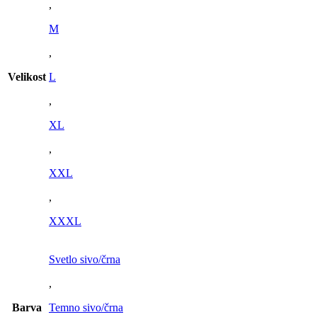
,
M
,
Velikost
L
,
XL
,
XXL
,
XXXL
Svetlo sivo/črna
,
Barva
Temno sivo/črna