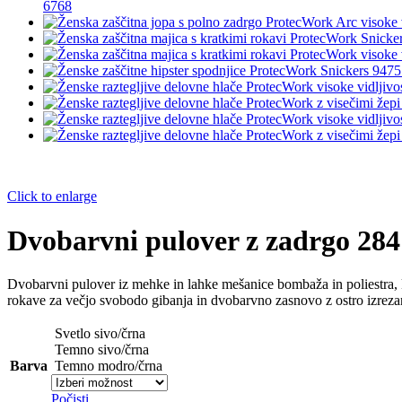
6768
Click to enlarge
Dvobarvni pulover z zadrgo 284
Dvobarvni
pulover
iz
mehke
in
lahke
mešanice
bombaža
in
poliestra
,
rokave
za
večjo
svobodo
gibanja
in
dvobarvno
zasnovo
z
ostro
izreza
Svetlo sivo/črna
Temno sivo/črna
Barva
Temno modro/črna
Počisti