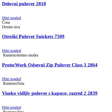
Delovni pulover 2810
Hitri pogled
Črna
Denim siva
Otroški Pulover Snickers 7509
Hitri pogled
Rumeno/temno modra
ProtecWork Odsevni Zip Pulover Class 3 2864
Hitri pogled
Rumeno/črna
Visoko vidljiv pulover s kapuco, razred 2 2839
Hitri pogled
Rumeno/črna