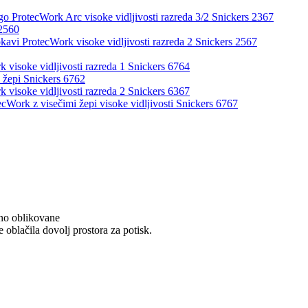
go ProtecWork Arc visoke vidljivosti razreda 3/2 Snickers 2367
 2560
okavi ProtecWork visoke vidljivosti razreda 2 Snickers 2567
 visoke vidljivosti razreda 1 Snickers 6764
i žepi Snickers 6762
 visoke vidljivosti razreda 2 Snickers 6367
ecWork z visečimi žepi visoke vidljivosti Snickers 6767
o oblikovane
e
oblačila
dovolj
prostora
za
potisk
.