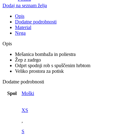
Dodaj na seznam želja
Opis
Dodatne podrobnosti
Material
Nega
Opis
Mešanica bombaža in poliestra
Žep z zadrgo
Odprt
spodnji
rob
s
spuščenim
hrbtom
Veliko
prostora
za potisk
Dodatne podrobnosti
Spol
Moški
XS
,
S