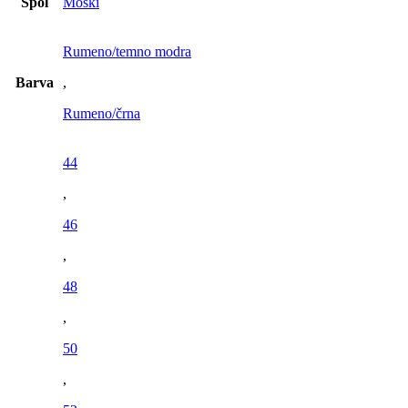
Spol
Moški
Rumeno/temno modra
Barva
,
Rumeno/črna
44
,
46
,
48
,
50
,