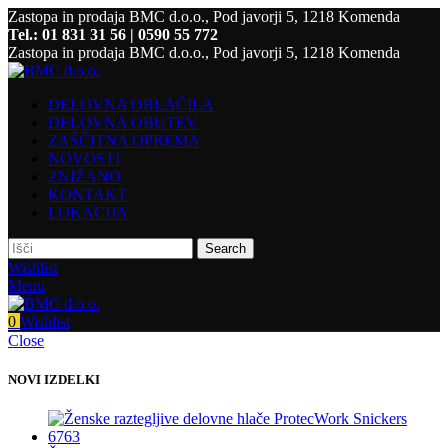
Zastopa in prodaja BMC d.o.o., Pod javorji 5, 1218 Komenda
Tel.: 01 831 31 56 | 0590 55 772
Zastopa in prodaja BMC d.o.o., Pod javorji 5, 1218 Komenda
DELOVNA OBLAČILA
DELOVNA OBUTEV
ZAŠČITNA OPREMA
NOVOSTI
ZNIŽANO
KONTAKT
LOKACIJA
Search
Wishlist
Menu
0
Wishlist
Close
NOVI IZDELKI