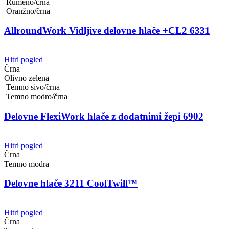
Rumeno/črna
Oranžno/črna
AllroundWork Vidljive delovne hlače +CL2 6331
Hitri pogled
Črna
Olivno zelena
Temno sivo/črna
Temno modro/črna
Delovne FlexiWork hlače z dodatnimi žepi 6902
Hitri pogled
Črna
Temno modra
Delovne hlače 3211 CoolTwill™
Hitri pogled
Črna