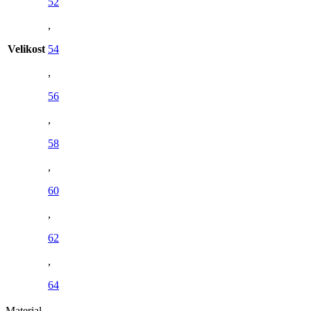
52
,
Velikost
54
,
56
,
58
,
60
,
62
,
64
Material