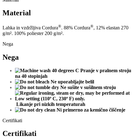
Material
®
®
Lahka in vzdržljiva Cordura
. 88% Cordura
, 12% elastan 270
g/m². 100% poliester 200 g/m².
Nega
Nega
Pranje v pralnem stroju
na 40 stopinjah
Ne uporabljajte belil
Ne
sušite
v
sušilnem
stroju
Likanje pri nizkih temperaturah
Ni primerno za kemično čiščenje
Certifikati
Certifikati