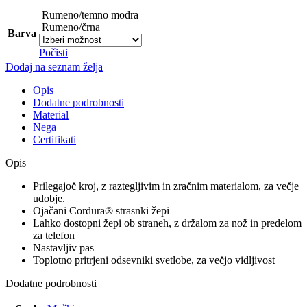
Rumeno/temno modra
Rumeno/črna
Barva
Počisti
Dodaj na seznam želja
Opis
Dodatne podrobnosti
Material
Nega
Certifikati
Opis
Prilegajoč kroj, z raztegljivim in zračnim materialom, za večje
udobje.
Ojačani Cordura® strasnki žepi
Lahko dostopni žepi ob straneh, z držalom za nož in predelom
za telefon
Nastavljiv pas
Toplotno pritrjeni odsevniki svetlobe, za večjo vidljivost
Dodatne podrobnosti