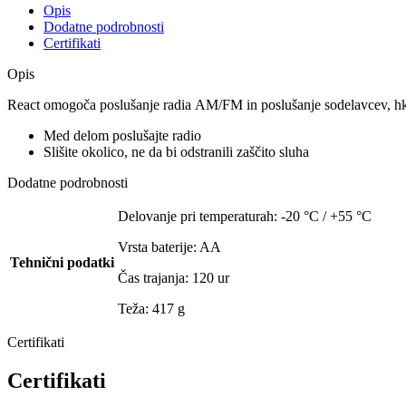
Opis
Dodatne podrobnosti
Certifikati
Opis
React
omogoča
poslušanje
radia
AM
/
FM
in
poslušanje
sodelavcev
,
hk
Med
delom
poslušajte
radio
Slišite
okolico
,
ne
da
bi
odstranili
zaščito
sluha
Dodatne podrobnosti
Delovanje pri temperaturah: -20 °C / +55 °C
Vrsta baterije: AA
Tehnični podatki
Čas trajanja: 120 ur
Teža: 417 g
Certifikati
Certifikati