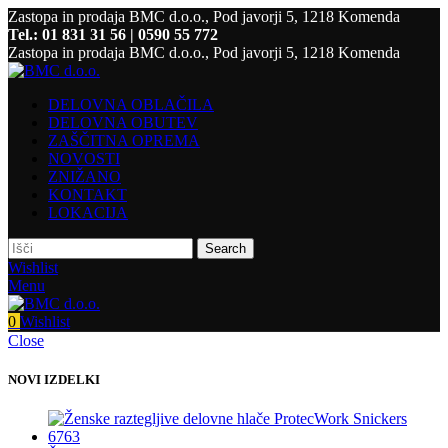
Zastopa in prodaja BMC d.o.o., Pod javorji 5, 1218 Komenda
Tel.: 01 831 31 56 | 0590 55 772
Zastopa in prodaja BMC d.o.o., Pod javorji 5, 1218 Komenda
DELOVNA OBLAČILA
DELOVNA OBUTEV
ZAŠČITNA OPREMA
NOVOSTI
ZNIŽANO
KONTAKT
LOKACIJA
Search
Wishlist
Menu
0
Wishlist
Close
NOVI IZDELKI