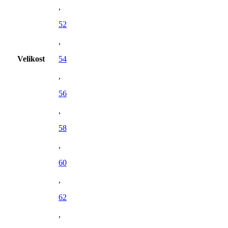
,
52
,
Velikost
54
,
56
,
58
,
60
,
62
,