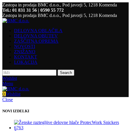
Zastopa in prodaja BMC d.o.o., Pod javorji 5, 1218 Komenda
Tel.: 01 831 31 56 | 0590 55 772
Zastopa in prodaja BMC d.o.o., Pod javorji 5, 1218 Komenda
DELOVNA OBLAČILA
DELOVNA OBUTEV
ZAŠČITNA OPREMA
NOVOSTI
ZNIŽANO
KONTAKT
LOKACIJA
Search
Wishlist
Menu
0
Wishlist
Close
NOVI IZDELKI