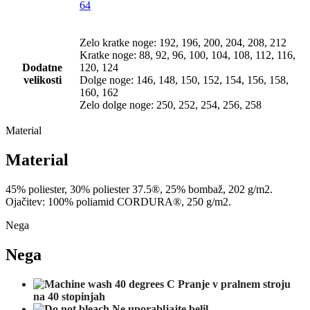
64
Zelo kratke noge: 192, 196, 200, 204, 208, 212
Kratke noge: 88, 92, 96, 100, 104, 108, 112, 116,
Dodatne
120, 124
velikosti
Dolge noge: 146, 148, 150, 152, 154, 156, 158,
160, 162
Zelo dolge noge: 250, 252, 254, 256, 258
Material
Material
45% poliester, 30% poliester 37.5®, 25% bombaž, 202 g/m2.
Ojačitev: 100% poliamid CORDURA®, 250 g/m2.
Nega
Nega
Pranje v pralnem stroju
na 40 stopinjah
Ne uporabljajte belil