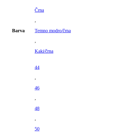
Črna
,
Barva
Temno modro/črna
,
Kaki/črna
44
,
46
,
48
,
50