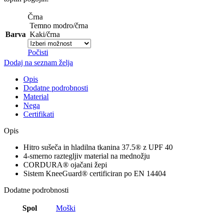
Črna
Temno modro/črna
Barva
Kaki/črna
Počisti
Dodaj na seznam želja
Opis
Dodatne podrobnosti
Material
Nega
Certifikati
Opis
Hitro sušeča in hladilna tkanina 37.5® z UPF 40
4-smerno raztegljiv material na mednožju
CORDURA® ojačani žepi
Sistem KneeGuard® certificiran po EN 14404
Dodatne podrobnosti
Spol
Moški