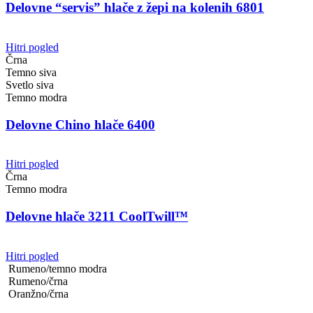
Delovne “servis” hlače z žepi na kolenih 6801
Hitri pogled
Črna
Temno siva
Svetlo siva
Temno modra
Delovne Chino hlače 6400
Hitri pogled
Črna
Temno modra
Delovne hlače 3211 CoolTwill™
Hitri pogled
Rumeno/temno modra
Rumeno/črna
Oranžno/črna