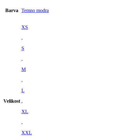
Barva
Temno modra
XS
,
S
,
M
,
L
Velikost
,
XL
,
XXL