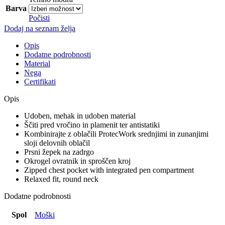
Barva
Počisti
Dodaj na seznam želja
Opis
Dodatne podrobnosti
Material
Nega
Certifikati
Opis
Udoben, mehak in udoben material
Ščiti pred vročino in plamenit ter antistatiki
Kombinirajte z oblačili ProtecWork srednjimi in zunanjimi
sloji delovnih oblačil
Prsni žepek na zadrgo
Okrogel ovratnik in sproščen kroj
Zipped chest pocket with integrated pen compartment
Relaxed fit, round neck
Dodatne podrobnosti
Spol
Moški