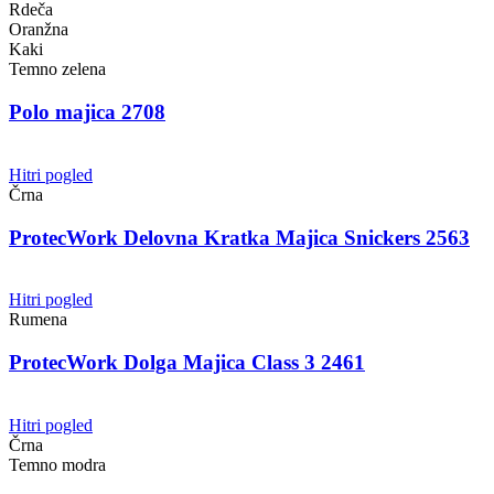
Rdeča
Oranžna
Kaki
Temno zelena
Polo majica 2708
Hitri pogled
Črna
ProtecWork Delovna Kratka Majica Snickers 2563
Hitri pogled
Rumena
ProtecWork Dolga Majica Class 3 2461
Hitri pogled
Črna
Temno modra