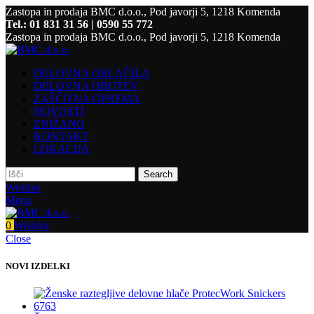
Zastopa in prodaja BMC d.o.o., Pod javorji 5, 1218 Komenda
Tel.: 01 831 31 56 | 0590 55 772
Zastopa in prodaja BMC d.o.o., Pod javorji 5, 1218 Komenda
DELOVNA OBLAČILA
DELOVNA OBUTEV
ZAŠČITNA OPREMA
NOVOSTI
ZNIŽANO
KONTAKT
LOKACIJA
Search
Wishlist
Menu
0
Wishlist
Close
NOVI IZDELKI