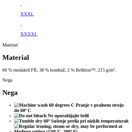
,
XXXL
,
XXXXL
Material
Material
60
%
modakril
FR
,
38
%
b
ombaž
,
2
%
Belltron™
,
215
g
/
m²
.
Nega
Nega
Pranje v pralnem stroju
do 60º C
Ne uporabljajte belil
Sušenje perila pri nizkih temperaturah