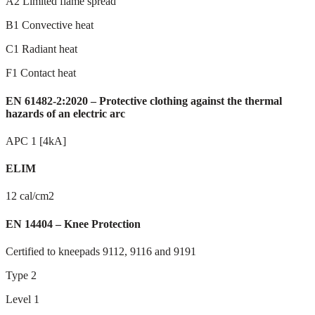
A2 Limited flame spread
B1 Convective heat
C1 Radiant heat
F1 Contact heat
EN 61482-2:2020 – Protective clothing against the thermal
hazards of an electric arc
APC 1 [4kA]
ELIM
12 cal/cm2
EN 14404 – Knee Protection
Certified to kneepads 9112, 9116 and 9191
Type 2
Level 1