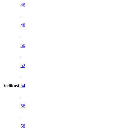
46
,
48
,
50
,
52
,
Velikost
54
,
56
,
58