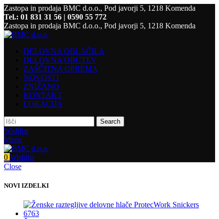
Zastopa in prodaja BMC d.o.o., Pod javorji 5, 1218 Komenda
Tel.: 01 831 31 56 | 0590 55 772
Zastopa in prodaja BMC d.o.o., Pod javorji 5, 1218 Komenda
DELOVNA OBLAČILA
DELOVNA OBUTEV
ZAŠČITNA OPREMA
NOVOSTI
ZNIŽANO
KONTAKT
LOKACIJA
Search
Wishlist
Menu
0
Wishlist
Close
NOVI IZDELKI