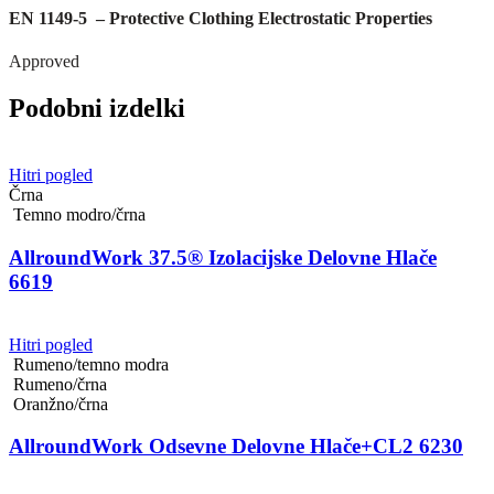
EN 1149-5 – Protective Clothing Electrostatic Properties
Approved
Podobni izdelki
Hitri pogled
Črna
Temno modro/črna
AllroundWork 37.5® Izolacijske Delovne Hlače
6619
Hitri pogled
Rumeno/temno modra
Rumeno/črna
Oranžno/črna
AllroundWork Odsevne Delovne Hlače+CL2 6230