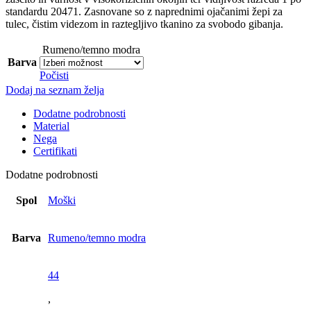
standardu 20471. Zasnovane so z naprednimi ojačanimi žepi za
tulec, čistim videzom in raztegljivo tkanino za svobodo gibanja.
Rumeno/temno modra
Barva
Počisti
Dodaj na seznam želja
Dodatne podrobnosti
Material
Nega
Certifikati
Dodatne podrobnosti
Spol
Moški
Barva
Rumeno/temno modra
44
,