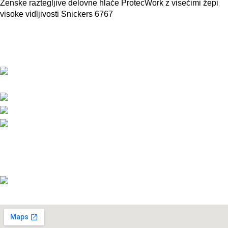
Ženske raztegljive delovne hlače ProtecWork z visečimi žepi
visoke vidljivosti Snickers 6767
BMC d.o.o. – Delovna oblačila Snickers
Workwear
Pod javorji 5, Žeje pri Komendi, 1218
Komenda, Slovenija
Telefon:+386 (0)1 831 31 56
Telefon: +386 (0)590 55 772
info@snickersworkwear.si
Delovni čas:
pon - pet: 7:00 - 16:00
sob, ned, prazniki: ZAPRTO