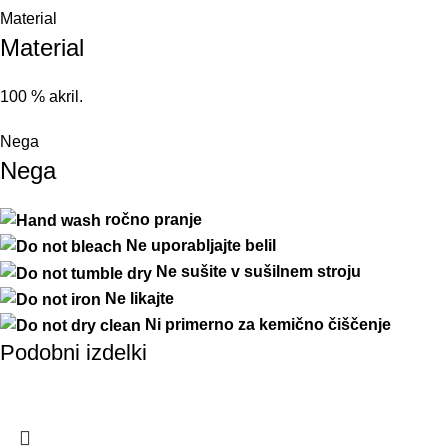
Material
Material
100 % akril.
Nega
Nega
ročno pranje
Ne uporabljajte belil
Ne
sušite
v
sušilnem
stroj
u
Ne
likajte
Ni primerno za kemično čiščenje
Podobni izdelki