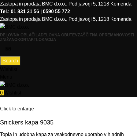
Zastopa in prodaja BMC d.o.o., Pod javorji 5, 1218 Komenda
Tel.: 01 831 31 56 | 0590 55 772
Zastopa in prodaja BMC d.o.o., Pod javorji 5, 1218 Komenda
DELOVNA OBLAČILA
DELOVNA OBUTEV
ZAŠČITNA OPREMA
NOVOSTI
ZNIŽANO
KONTAKT
LOKACIJA
Search
Wishlist
Menu
0
Wishlist
Click to enlarge
Snickers kapa 9035
Topla in udobna kapa za vsakodnevno uporabo v hladnih