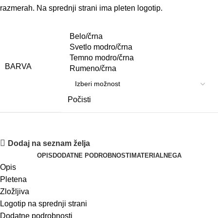
razmerah. Na sprednji strani ima pleten logotip.
Belo/črna
Svetlo modro/črna
Temno modro/črna
BARVA
Rumeno/črna
Počisti
Dodaj na seznam želja
OPIS
DODATNE PODROBNOSTI
MATERIAL
NEGA
Opis
Pletena
Zložljiva
Logotip na sprednji strani
Dodatne podrobnosti