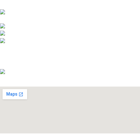
Pod javorji 5, Žeje pri Komendi, 1218 Komenda,
Slovenija
Telefon:+386 (0)1 831 31 56
Telefon: +386 (0)590 55 772
info@snickersworkwear.si
Delovni čas:
pon - pet: 7:00 - 16:00
sob, ned, prazniki: ZAPRTO