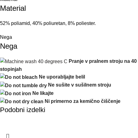
Material
52% poliamid, 40% poliuretan, 8% poliester.
Nega
Nega
Pranje v pralnem stroju na 40
stopinjah
Ne uporabljajte belil
Ne
sušite
v
sušilnem
stroj
u
Ne
likajte
Ni primerno za kemično čiščenje
Podobni izdelki