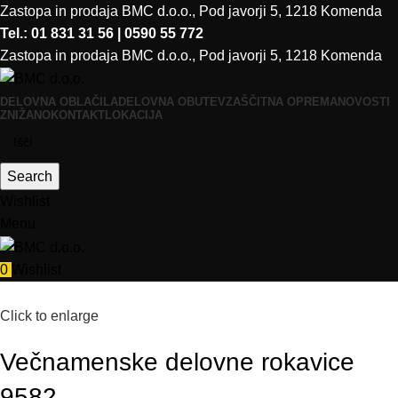
Zastopa in prodaja BMC d.o.o., Pod javorji 5, 1218 Komenda
Tel.: 01 831 31 56 | 0590 55 772
Zastopa in prodaja BMC d.o.o., Pod javorji 5, 1218 Komenda
DELOVNA OBLAČILA
DELOVNA OBUTEV
ZAŠČITNA OPREMA
NOVOSTI
ZNIŽANO
KONTAKT
LOKACIJA
Search
Wishlist
Menu
0
Wishlist
Click to enlarge
Večnamenske delovne rokavice
9582