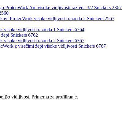
go ProtecWork Arc visoke vidljivosti razreda 3/2 Snickers 2367
 2560
okavi ProtecWork visoke vidljivosti razreda 2 Snickers 2567
 visoke vidljivosti razreda 1 Snickers 6764
i žepi Snickers 6762
 visoke vidljivosti razreda 2 Snickers 6367
ecWork z visečimi žepi visoke vidljivosti Snickers 6767
jšo vidljivost. Primerna za profiliranje.