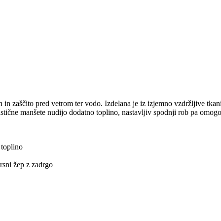
in zaščito pred vetrom ter vodo. Izdelana je iz izjemno vzdržljive tkani
lastične manšete nudijo dodatno toplino, nastavljiv spodnji rob pa omogo
 toplino
rsni žep z zadrgo