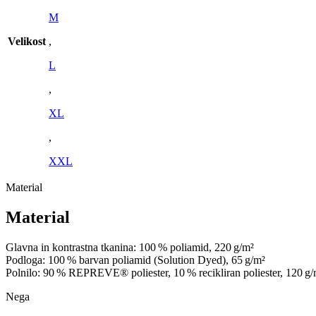
M
Velikost
,
L
,
XL
,
XXL
Material
Material
Glavna in kontrastna tkanina: 100 % poliamid, 220 g/m²
Podloga: 100 % barvan poliamid (Solution Dyed), 65 g/m²
Polnilo: 90 % REPREVE® poliester, 10 % recikliran poliester, 120 g/
Nega