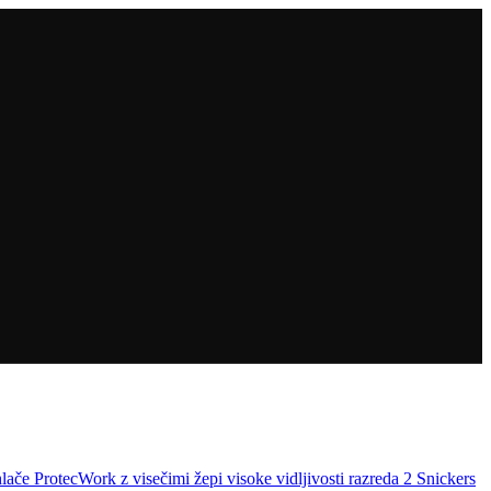
lače ProtecWork z visečimi žepi visoke vidljivosti razreda 2 Snickers