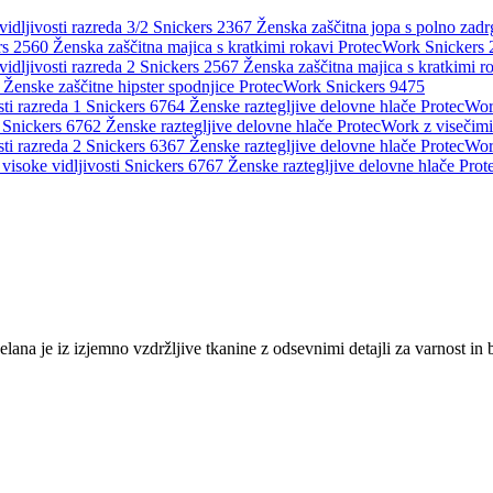
Ženska zaščitna jopa s polno zadr
Ženska zaščitna majica s kratkimi rokavi ProtecWork Snickers
Ženska zaščitna majica s kratkimi r
Ženske zaščitne hipster spodnjice ProtecWork Snickers 9475
Ženske raztegljive delovne hlače ProtecWork
Ženske raztegljive delovne hlače ProtecWork z visečim
Ženske raztegljive delovne hlače ProtecWork
Ženske raztegljive delovne hlače Prot
a je iz izjemno vzdržljive tkanine z odsevnimi detajli za varnost in bol