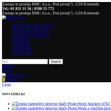
Zastopa in prodaja BMC d.o.o., Pod javorji 5, 1218 Komenda
Tel.: 01 831 31 56 | 0590 55 772
Zastopa in prodaja BMC d.o.o., Pod javorji 5, 1218 Komenda
DELOVNA OBLAČILA
DELOVNA OBUTEV
ZAŠČITNA OPREMA
NOVOSTI
ZNIŽANO
KONTAKT
LOKACIJA
Search
Wishlist
Menu
0
Wishlist
Close
NOVI IZDELKI