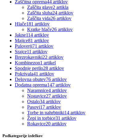
Zaščitna oprema
44 artiklov
Zaščita glave
2 artikla
Zaščita sluha
24 artiklov
Zaščita vida
26 artiklov
Hlače
181 artiklov
Kratke hlače
26 artiklov
Jakne
114 artiklov
Majice
81 artiklov
Puloverji
71 artiklov
Srajce
11 artiklov
Brezrokavniki
22 artiklov
Kombinezon
1 artikel
Spodnje perilo
28 artiklov
Pokrivala
41 artiklov
Delovna obutev
76 artiklov
Dodatna oprema
147 artiklov
Naramnice
4 artiklov
Nogavice
27 artiklov
Ostalo
34 artiklov
Pasovi
17 artiklov
Torbe in nahrbtniki
14 artiklov
Žepi in torbice
31 artiklov
Rokavice
20 artiklov
Podkategorije izdelkov