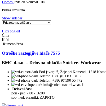
Domov
Izdelek Velikost
104
Prikaz rezultata
Show sidebar
Hitri pogled
Črna
Kaki
Rumeno/črna
Otroške raztegljive hlače 7575
BMC d.o.o. – Delovna oblačila Snickers Workwear
Pod javorji 5, Žeje pri Komendi, 1218 Kome
Telefon:+386 (0)1 831 31 56
Telefon: +386 (0)590 55 772
info@snickersworkwear.si
Delovni čas:
pon - pet: 7:00 - 16:00
sob, ned, prazniki: ZAPRTO