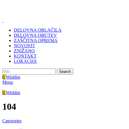
Zastopa in prodaja BMC d.o.o., Pod javorji 5, 1218 Komenda, del
Tel.: 01 831 31 56 | 0590 55 772
Zastopa in prodaja BMC d.o.o., Pod javorji 5, 1218 Komenda
DELOVNA OBLAČILA
DELOVNA OBUTEV
ZAŠČITNA OPREMA
NOVOSTI
ZNIŽANO
KONTAKT
LOKACIJA
Search
0
Wishlist
Menu
0
Wishlist
104
Categories