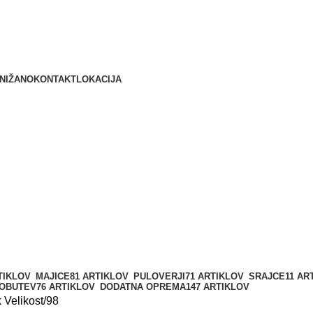
delovni čas: (PON- PET od 7:00 do 16:00), (SOB, NED, PRAZNIK
NIŽANO
KONTAKT
LOKACIJA
TIKLOV
MAJICE
81 ARTIKLOV
PULOVERJI
71 ARTIKLOV
SRAJCE
11 AR
 OBUTEV
76 ARTIKLOV
DODATNA OPREMA
147 ARTIKLOV
 Velikost
98