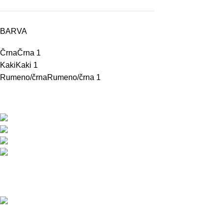
BARVA
Črna
Črna
1
Kaki
Kaki
1
Rumeno/črna
Rumeno/črna
1
BMC d.o.o. – Delovna oblačila Snickers Work
Pod javorji 5, Žeje pri Komendi, 1218 Komenda, Slov
Telefon:+386 (0)1 831 31 56
Telefon: +386 (0)590 55 772
info@snickersworkwear.si
Delovni čas:
pon - pet: 7:00 - 16:00
sob, ned, prazniki: ZAPRTO
Copyright © 2026 Izdelava DreamApps.si