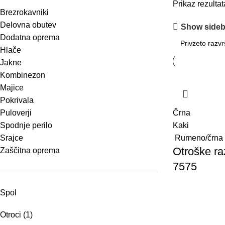
Prikaz rezultat
Brezrokavniki
Delovna obutev
Show sideb
Dodatna oprema
Hlače
Jakne
Kombinezon
Majice
Pokrivala
Puloverji
Črna
Spodnje perilo
Kaki
Srajce
Rumeno/črna
Otroške ra
Zaščitna oprema
7575
Spol
Otroci
(1)