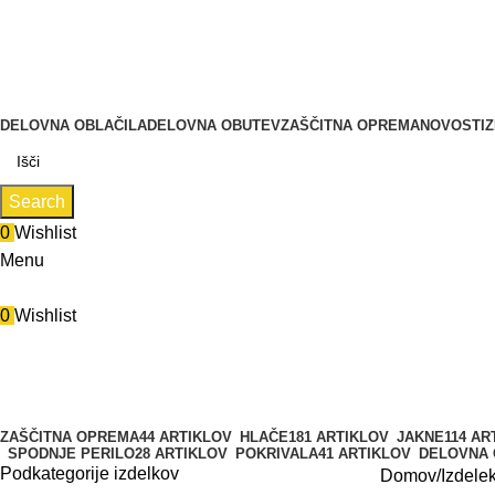
Zastopa in prodaja BMC d.o.o., Pod javorji 5, 1218 Komenda, 
Tel.: 01 831 31 56 | 0590 55 772
Zastopa in prodaja BMC d.o.o., Pod javorji 5, 1218 Komenda
DELOVNA OBLAČILA
DELOVNA OBUTEV
ZAŠČITNA OPREMA
NOVOSTI
Z
Search
0
Wishlist
Menu
0
Wishlist
98
Categories
ZAŠČITNA OPREMA
44 ARTIKLOV
HLAČE
181 ARTIKLOV
JAKNE
114 AR
SPODNJE PERILO
28 ARTIKLOV
POKRIVALA
41 ARTIKLOV
DELOVNA
Podkategorije izdelkov
Domov
Izdelek