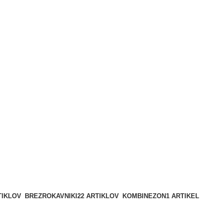
I zaprto)
TIKLOV
BREZROKAVNIKI
22 ARTIKLOV
KOMBINEZON
1 ARTIKEL