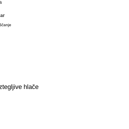
a
ar
ztegljive hlače