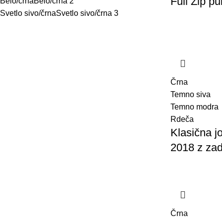
Full Zip p
Belo/črna
Belo/črna
2
Svetlo sivo/črna
Svetlo sivo/črna
3
Temno sivo/črna
Temno sivo/črna
3
Rdeče/črna
Rdeče/črna
1
Temno modro/črna
Temno modro/črna
4
Rumeno/temno modra
Rumeno/temno
modra
3
Črna
Rumeno/črna
Rumeno/črna
8
Temno siva
Oranžno/črna
Oranžno/črna
2
Temno modra
Rdeča
Klasična j
2018 z za
Črna