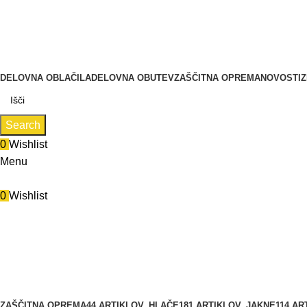
Zastopa in prodaja BMC d.o.o., Pod javorji 5, 1218 Komenda, 
Tel.: 01 831 31 56 | 0590 55 772
Zastopa in prodaja BMC d.o.o., Pod javorji 5, 1218 Komenda
DELOVNA OBLAČILA
DELOVNA OBUTEV
ZAŠČITNA OPREMA
NOVOSTI
Z
Search
0
Wishlist
Menu
0
Wishlist
pulover
Categories
ZAŠČITNA OPREMA
44 ARTIKLOV
HLAČE
181 ARTIKLOV
JAKNE
114 AR