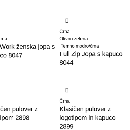
Črna
črna
Olivno zelena
iWork ženska jopa s
Temno modro/črna
Full Zip Jopa s kapuco
co 8047
8044
Črna
ičen pulover z
Klasičen pulover z
tipom 2898
logotipom in kapuco
2899