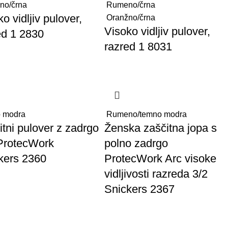
no/črna
Rumeno/črna
o vidljiv pulover,
Oranžno/črna
Visoko vidljiv pulover,
ed 1 2830
razred 1 8031
 modra
Rumeno/temno modra
itni pulover z zadrgo
Ženska zaščitna jopa s
ProtecWork
polno zadrgo
kers 2360
ProtecWork Arc visoke
vidljivosti razreda 3/2
Snickers 2367