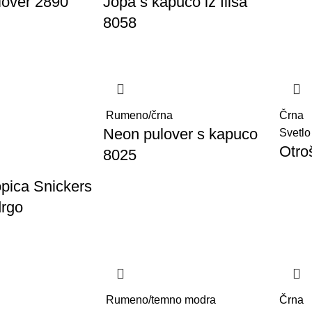
ulover 2890
Jopa s kapuco iz flisa
8058
Rumeno/črna
Črna
Neon pulover s kapuco
Svetlo
Otro
8025
opica Snickers
drgo
Rumeno/temno modra
Črna