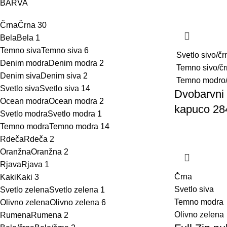
BARVA
Črna
Črna
30
Bela
Bela
1
Temno siva
Temno siva
6
Svetlo sivo/čr
Denim modra
Denim modra
2
Temno sivo/č
Denim siva
Denim siva
2
Temno modro/
Svetlo siva
Svetlo siva
14
Dvobarvni 
Ocean modra
Ocean modra
2
kapuco 28
Svetlo modra
Svetlo modra
1
Temno modra
Temno modra
14
Rdeča
Rdeča
2
Oranžna
Oranžna
2
Rjava
Rjava
1
Črna
Kaki
Kaki
3
Svetlo siva
Svetlo zelena
Svetlo zelena
1
Temno modra
Olivno zelena
Olivno zelena
6
Olivno zelena
Rumena
Rumena
2