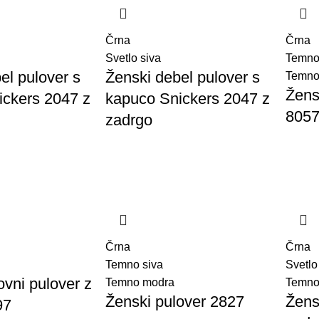
Črna
Črna
Svetlo siva
Temno
el pulover s
Ženski debel pulover s
Temno
Žens
ickers 2047 z
kapuco Snickers 2047 z
805
zadrgo
Črna
Črna
Temno siva
Svetlo
ovni pulover z
Temno modra
Temno
Ženski pulover 2827
Žens
97