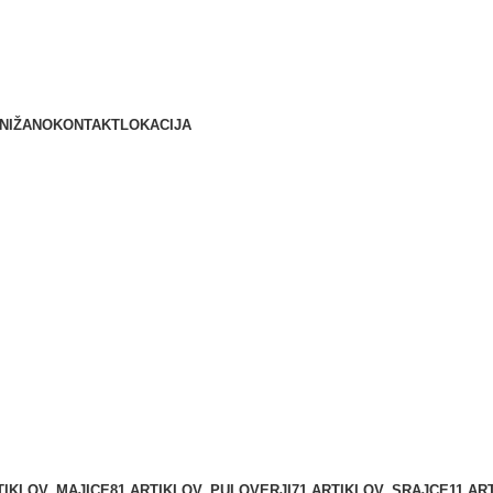
delovni čas: (PON- PET od 7:00 do 16:00), (SOB, NED, PRAZNIK
NIŽANO
KONTAKT
LOKACIJA
TIKLOV
MAJICE
81 ARTIKLOV
PULOVERJI
71 ARTIKLOV
SRAJCE
11 AR