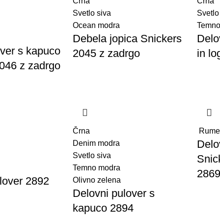
Črna
Črna
Svetlo siva
Svetlo
Ocean modra
Temno
Debela jopica Snickers
Delo
ver s kapuco
2045 z zadrgo
in l
046 z zadrgo
Črna
Rume
Delo
Denim modra
Svetlo siva
Snic
Temno modra
286
lover 2892
Olivno zelena
Delovni pulover s
kapuco 2894