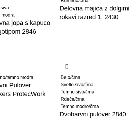
Rumeno/črna
Delovna majica z dolgimi
 siva
 modra
rokavi razred 1, 2430
vna jopa s kapuco
ogotipom 2846
no/temno modra
Belo/črna
vni Pulover
Svetlo sivo/črna
Temno sivo/črna
kers ProtecWork
Rdeče/črna
9
Temno modro/črna
Dvobarvni pulover 2840