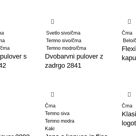
na
Svetlo sivo/črna
Črna
rna
Temno sivo/črna
Belo/
Flex
črna
Temno modro/črna
pulover s
Dvobarvni pulover z
kapu
42
zadrgo 2841
Črna
Črna
Klas
Temno siva
Temno modra
logo
Kaki