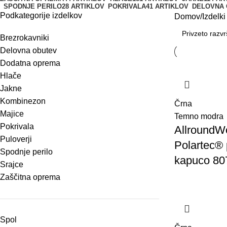
SPODNJE PERILO
28 ARTIKLOV
POKRIVALA
41 ARTIKLOV
DELOVNA
Podkategorije izdelkov
Domov
Izdelki
Brezrokavniki
Delovna obutev
Dodatna oprema
Hlače
Jakne
Kombinezon
Črna
Majice
Temno modra
Pokrivala
AllroundW
Puloverji
Polartec® 
Spodnje perilo
kapuco 80
Srajce
Zaščitna oprema
Spol