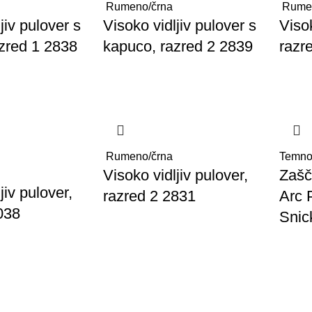
Rumeno/črna
Rume
jiv pulover s
Visoko vidljiv pulover s
Visok
zred 1 2838
kapuco, razred 2 2839
razr
Rumeno/črna
Temno
Visoko vidljiv pulover,
Zašč
jiv pulover,
razred 2 2831
Arc 
038
Snic