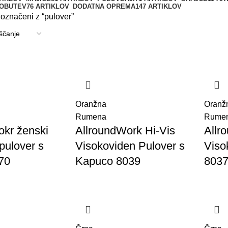
 OBUTEV
76 ARTIKLOV
DODATNA OPREMA
147 ARTIKLOV
 označeni z “pulover”
Oranžna
Oranž
Rumena
Rume
okr ženski
AllroundWork Hi-Vis
Allr
pulover s
Visokoviden Pulover s
Viso
70
Kapuco 8039
803