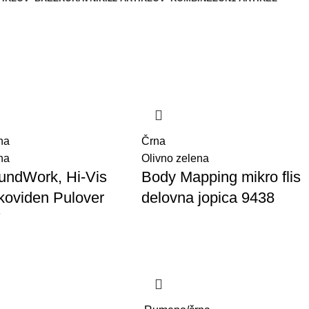
na
Črna
na
Olivno zelena
oundWork, Hi-Vis
Body Mapping mikro flis
koviden Pulover
delovna jopica 9438
7