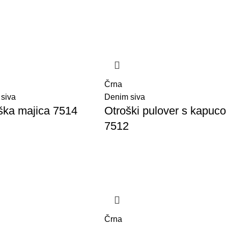
Črna
 siva
Denim siva
ška majica 7514
Otroški pulover s kapuco
7512
Črna