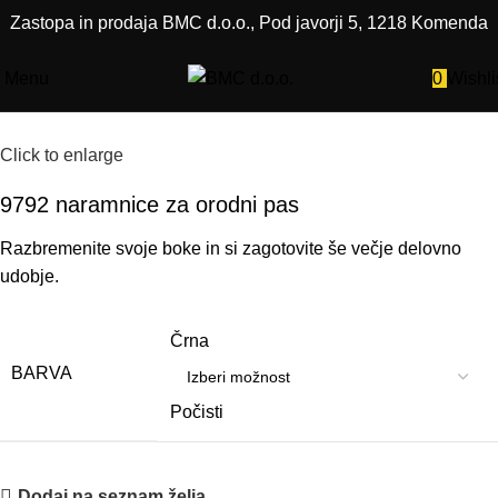
Zastopa in prodaja BMC d.o.o., Pod javorji 5, 1218 Komenda
Menu
0
Wishli
Click to enlarge
9792 naramnice za orodni pas
Razbremenite svoje boke in si zagotovite še večje delovno
udobje.
Črna
BARVA
Počisti
Dodaj na seznam želja