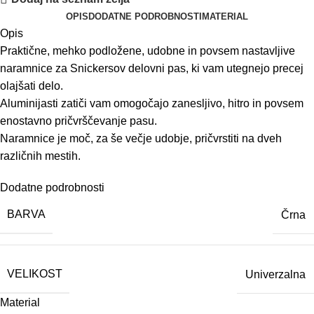
OPIS
DODATNE PODROBNOSTI
MATERIAL
Opis
Praktične, mehko podložene, udobne in povsem nastavljive
naramnice za Snickersov delovni pas, ki vam utegnejo precej
olajšati delo.
Aluminijasti zatiči vam omogočajo zanesljivo, hitro in povsem
enostavno pričvrščevanje pasu.
Naramnice je moč, za še večje udobje, pričvrstiti na dveh
različnih mestih.
Dodatne podrobnosti
BARVA
Črna
VELIKOST
Univerzalna
Material