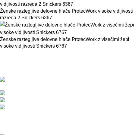
Ženske raztegljive delovne hlače ProtecWork visoke vidljivosti
razreda 2 Snickers 6367
Ženske raztegljive delovne hlače ProtecWork z visečimi žepi
visoke vidljivosti Snickers 6767
BMC d.o.o. – Delovna oblačila Snickers
Workwear
Pod javorji 5, Žeje pri Komendi, 1218 Komenda,
Slovenija
Telefon:+386 (0)1 831 31 56
Telefon: +386 (0)590 55 772
info@snickersworkwear.si
Delovni čas:
pon - pet: 7:00 - 16:00
sob, ned, prazniki: ZAPRTO