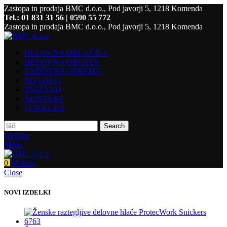
Zastopa in prodaja BMC d.o.o., Pod javorji 5, 1218 Komenda
Tel.: 01 831 31 56 | 0590 55 772
Zastopa in prodaja BMC d.o.o., Pod javorji 5, 1218 Komenda
DELOVNA OBLAČILA
DELOVNA OBUTEV
ZAŠČITNA OPREMA
NOVOSTI
ZNIŽANO
KONTAKT
LOKACIJA
Search
Wishlist
Menu
0
Wishlist
Close
NOVI IZDELKI