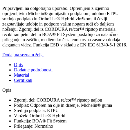
Pripravljeni na dolgotrajno uporabo. Opremljeni z izjemno
oprijemljivim Michelin® gumijastim podplatom, udobno ETPU
srednjo podplato in OrthoLite® Hybrid vložkom, ti čevlji
zagotavljajo udobje in podporo vašim nogam tudi ob daljšem
nošenju. Zgornji del iz CORDURA re/cor™ ripstop materiala,
recikliran petni del in BOA® Fit System poskrbijo za natančno
prileganje in zaščito, medtem ko čista enobarvna zasnova dodaja
eleganten videz. Funkcija ESD v skladu z EN IEC 61340-5-1:2016.
Dodaj na seznam želja
Opis
Dodatne podrobnosti
Material
Certifikati
Opis
Zgornji del: CORDURA re/cor™ ripstop najlon
Podplat: Odporen na olje in drsenje, Michelin® guma
Srednja podplata: ETPU
Vložek: OrthoLite® Hybrid
Funkcija: BOA® Fit System
Prileganje: Normalno