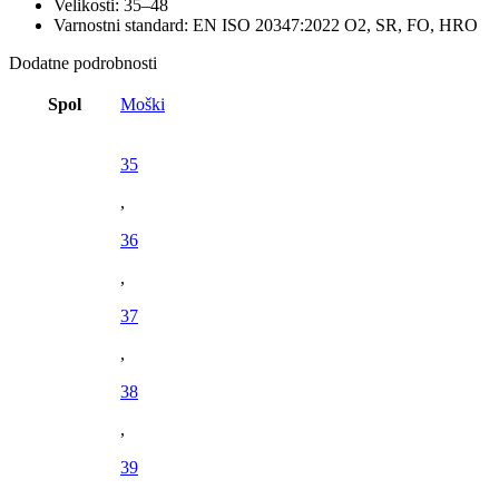
Velikosti: 35–48
Varnostni standard: EN ISO 20347:2022 O2, SR, FO, HRO
Dodatne podrobnosti
Spol
Moški
35
,
36
,
37
,
38
,
39