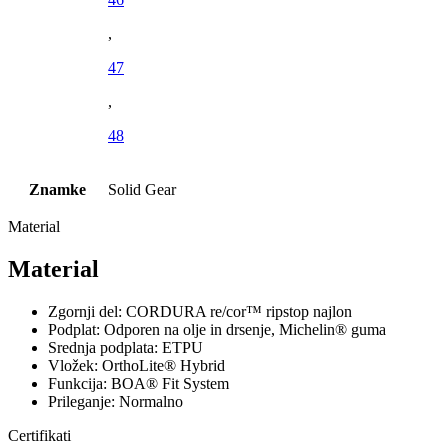
,
47
,
48
Znamke
Solid Gear
Material
Material
Zgornji del: CORDURA re/cor™ ripstop najlon
Podplat: Odporen na olje in drsenje, Michelin® guma
Srednja podplata: ETPU
Vložek: OrthoLite® Hybrid
Funkcija: BOA® Fit System
Prileganje: Normalno
Certifikati