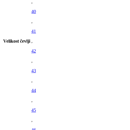
,
40
,
41
Velikost čevlji
,
42
,
43
,
44
,
45
,
46