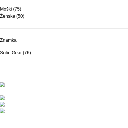
Moški
(75)
Ženske
(50)
Znamka
Solid Gear
(76)
BMC d.o.o. – Delovna oblačila Snickers
Workwear
Pod javorji 5, Žeje pri Komendi, 1218 Komenda,
Slovenija
Telefon:+386 (0)1 831 31 56
Telefon: +386 (0)590 55 772
info@snickersworkwear.si
Delovni čas:
pon - pet: 7:00 - 16:00