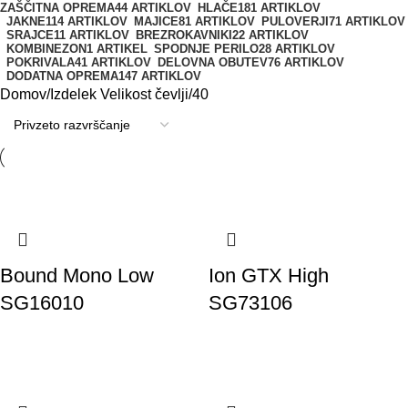
ZAŠČITNA OPREMA
44 ARTIKLOV
HLAČE
181 ARTIKLOV
JAKNE
114 ARTIKLOV
MAJICE
81 ARTIKLOV
PULOVERJI
71 ARTIKLOV
SRAJCE
11 ARTIKLOV
BREZROKAVNIKI
22 ARTIKLOV
KOMBINEZON
1 ARTIKEL
SPODNJE PERILO
28 ARTIKLOV
POKRIVALA
41 ARTIKLOV
DELOVNA OBUTEV
76 ARTIKLOV
DODATNA OPREMA
147 ARTIKLOV
Domov
Izdelek Velikost čevlji
40
Bound Mono Low
Ion GTX High
SG16010
SG73106