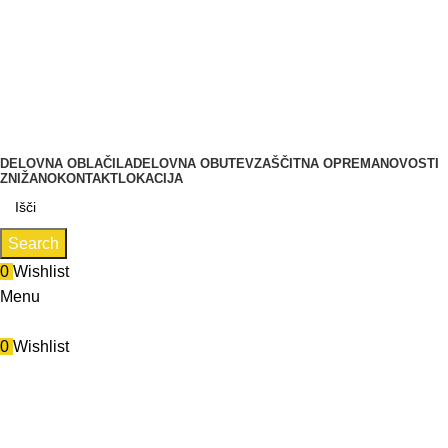
Zastopa in prodaja BMC d.o.o., Pod javorji 5, 1218 Komenda,
delovni čas: (PON- PET od 7:00 do 16:00), (SOB, NED,
PRAZNIKI zaprto)
Tel.: 01 831 31 56 | 0590 55 772
Zastopa in prodaja BMC d.o.o., Pod javorji 5, 1218 Komenda
DELOVNA OBLAČILA
DELOVNA OBUTEV
ZAŠČITNA OPREMA
NOVOSTI
ZNIŽANO
KONTAKT
LOKACIJA
Search
0
Wishlist
Menu
0
Wishlist
40
Categories