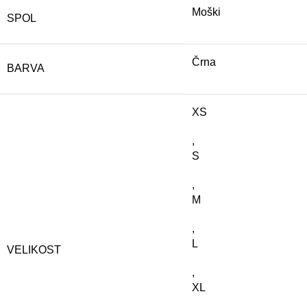
Moški
SPOL
Črna
BARVA
XS
,
S
,
M
,
L
VELIKOST
,
XL