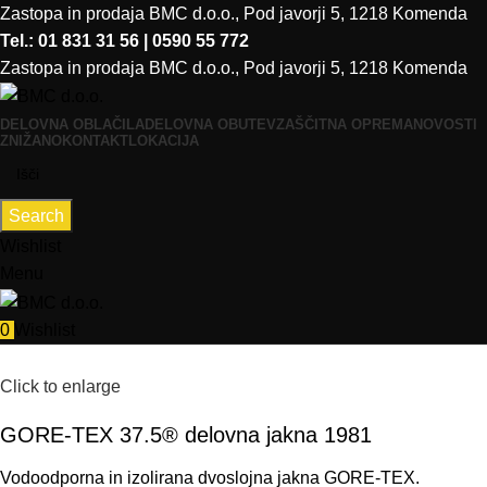
Zastopa in prodaja BMC d.o.o., Pod javorji 5, 1218 Komenda
Tel.: 01 831 31 56 | 0590 55 772
Zastopa in prodaja BMC d.o.o., Pod javorji 5, 1218 Komenda
DELOVNA OBLAČILA
DELOVNA OBUTEV
ZAŠČITNA OPREMA
NOVOSTI
ZNIŽANO
KONTAKT
LOKACIJA
Search
Wishlist
Menu
0
Wishlist
Click to enlarge
GORE-TEX 37.5® delovna jakna 1981
Vodoodporna
in
izolirana
dvoslojna
jakna
GORE-TEX.