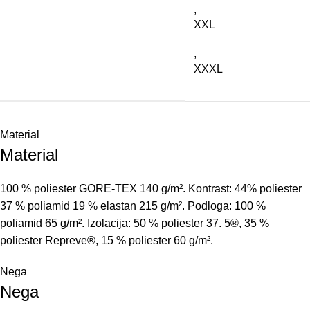
,
XXL
,
XXXL
Material
Material
10
0
%
poliester
GORE-TEX
14
0
g
/
m²
.
Kontrast
: 44% poliester
37 % poliamid 19 % elastan 215 g/m². Podloga: 100 %
poliamid 65 g/m². Izolacija: 50 % poliester 37. 5®, 35 %
poliester Repreve®, 15 % poliester 60 g/m².
Nega
Nega