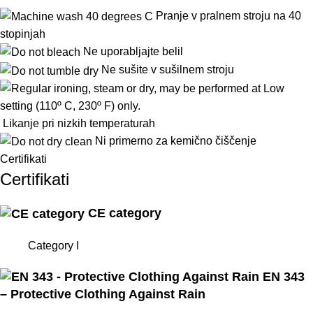
Pranje v pralnem stroju na 40
stopinjah
Ne uporabljajte belil
Ne
sušite
v
sušilnem
stroj
u
Likanje pri nizkih temperaturah
Ni primerno za kemično čiščenje
Certifikati
Certifikati
CE category
Category I
EN 343
– Protective Clothing Against Rain