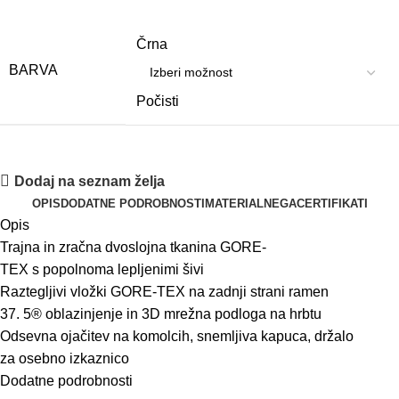
Črna
BARVA
Počisti
Dodaj na seznam želja
OPIS
DODATNE PODROBNOSTI
MATERIAL
NEGA
CERTIFIKATI
Opis
Trajna
in
zračna
dvoslojna
tkanina
GORE-
TEX
s
popolnoma
lepljenimi
šivi
Raztegljivi vložki
GORE-TEX
na
zadnji
strani
ramen
37
.
5®
oblazinjenje
in
3D
mrežna
podloga
na
hrbt
u
Odsevna
ojačitev
na
komolcih
,
snemljiva
kapuca
, držalo
za
osebno
izkaznico
Dodatne podrobnosti