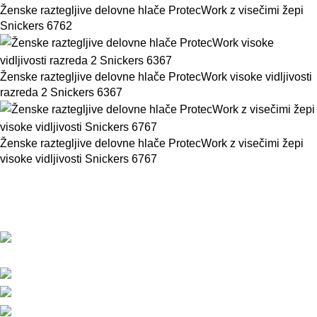
Ženske raztegljive delovne hlače ProtecWork z visečimi žepi
Snickers 6762
Ženske raztegljive delovne hlače ProtecWork visoke vidljivosti
razreda 2 Snickers 6367
Ženske raztegljive delovne hlače ProtecWork z visečimi žepi
visoke vidljivosti Snickers 6767
BMC d.o.o. – Delovna oblačila Snickers
Workwear
Pod javorji 5, Žeje pri Komendi, 1218
Komenda, Slovenija
Telefon:+386 (0)1 831 31 56
Telefon: +386 (0)590 55 772
info@snickersworkwear.si