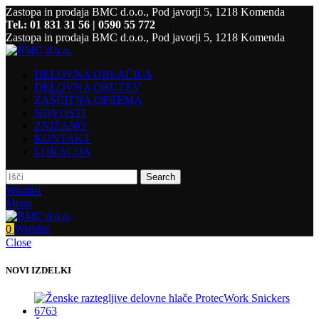
Zastopa in prodaja BMC d.o.o., Pod javorji 5, 1218 Komenda
Tel.: 01 831 31 56 | 0590 55 772
Zastopa in prodaja BMC d.o.o., Pod javorji 5, 1218 Komenda
DELOVNA OBLAČILA
DELOVNA OBUTEV
ZAŠČITNA OPREMA
NOVOSTI
ZNIŽANO
KONTAKT
LOKACIJA
Search
Wishlist
Menu
0
Wishlist
Close
NOVI IZDELKI