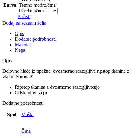
Barva
Temno modro/črna
Počisti
Dodaj na seznam želja
Opis
Dodatne podrobnosti
Material
Nega
Opis
Delovne
hlače
iz
trpežne
,
dvosmerno
raztegljive
ripstop
tkanine
z
vlakni
Sorona®.
Ripstop
tkanina
z
dvosmerno
raztegljivostjo
Odstranljivi
žepi
Dodatne podrobnosti
Spol
Moški
Črna