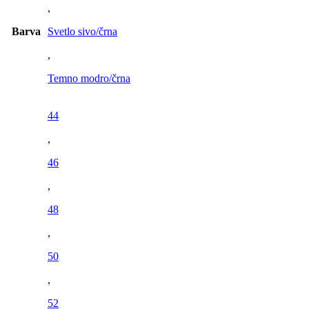
,
Barva
Svetlo sivo/črna
,
Temno modro/črna
44
,
46
,
48
,
50
,
52