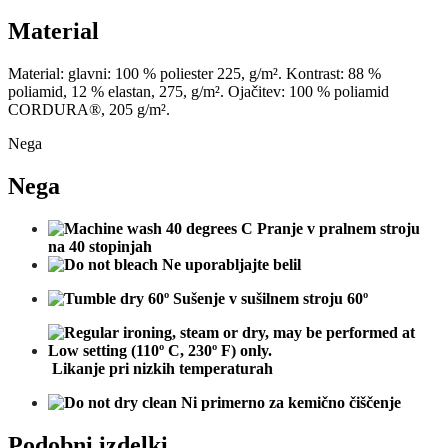
Material
Material
:
glavni
:
100
%
poliester
225
,
g
/
m²
.
Kontrast
:
88
%
poliamid
,
12
%
elastan
,
275
,
g
/
m²
.
Ojačitev
:
100
%
poliamid
CORDURA®
,
205
g
/
m²
.
Nega
Nega
Pranje v pralnem stroju
na 40 stopinjah
Ne uporabljajte belil
Sušenje
v
sušilnem
stroj
u
60º
Likanje pri nizkih temperaturah
Ni primerno za kemično čiščenje
Podobni izdelki