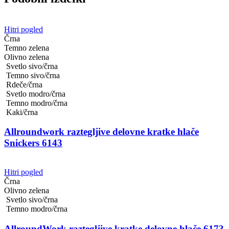
Hitri pogled
Črna
Temno zelena
Olivno zelena
Svetlo sivo/črna
Temno sivo/črna
Rdeče/črna
Svetlo modro/črna
Temno modro/črna
Kaki/črna
Allroundwork raztegljive delovne kratke hlače
Snickers 6143
Hitri pogled
Črna
Olivno zelena
Svetlo sivo/črna
Temno modro/črna
AllroundWork raztegljive kratke delovne hlače 6173