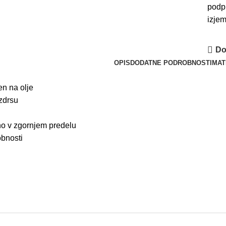
podp
izje
Do
OPIS
DODATNE PODROBNOSTI
MAT
en
na
olje
zdrs
u
no
v
zgornjem
predelu
bnosti