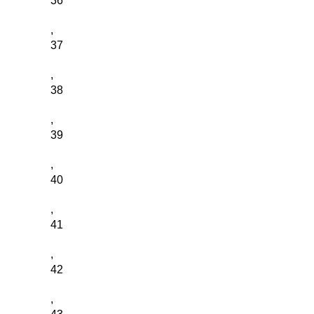
36
,
37
,
38
,
39
,
40
,
41
,
42
,