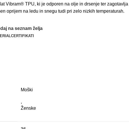
lat
Vibram®
TPU
,
ki
je
odporen
na
olje
in
drsenje
ter
zagotavlja
men
oprijem
na
led
u
in
sneg
u
tudi
pri
zelo
nizkih
temperaturah
.
daj na seznam želja
ERIAL
CERTIFIKATI
Moški
,
Ženske