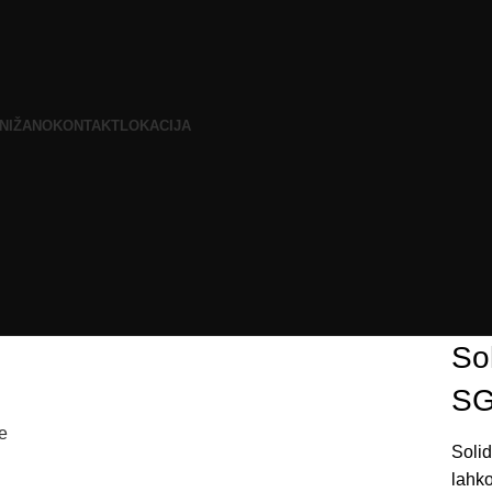
NIŽANO
KONTAKT
LOKACIJA
Sol
SG
e
Solid
lahko