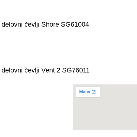
 delovni čevlji Shore SG61004
 delovni čevlji Vent 2 SG76011
wear
enija