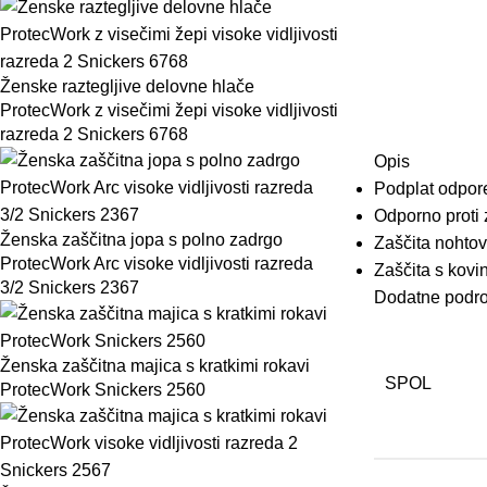
Ženske raztegljive delovne hlače
ProtecWork z visečimi žepi visoke vidljivosti
razreda 2 Snickers 6768
Opis
Podplat
odpor
Odporno
proti
Ženska zaščitna jopa s polno zadrgo
Zaščita
nohtov
ProtecWork Arc visoke vidljivosti razreda
Zaščita
s
kovi
3/2 Snickers 2367
Dodatne podro
Ženska zaščitna majica s kratkimi rokavi
SPOL
ProtecWork Snickers 2560