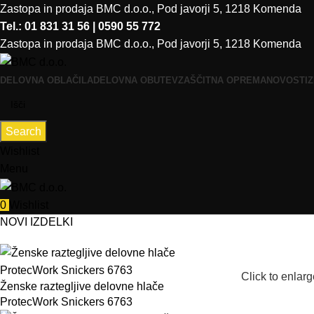
Zastopa in prodaja BMC d.o.o., Pod javorji 5, 1218 Komenda
Tel.: 01 831 31 56 | 0590 55 772
Zastopa in prodaja BMC d.o.o., Pod javorji 5, 1218 Komenda
DELOVNA OBLAČILA
DELOVNA OBUTEV
ZAŠČITNA OPREMA
NOVOSTI
Z
Search
Wishlist
Menu
0
Wishlist
NOVI IZDELKI
Click to enlarg
Ženske raztegljive delovne hlače
ProtecWork Snickers 6763