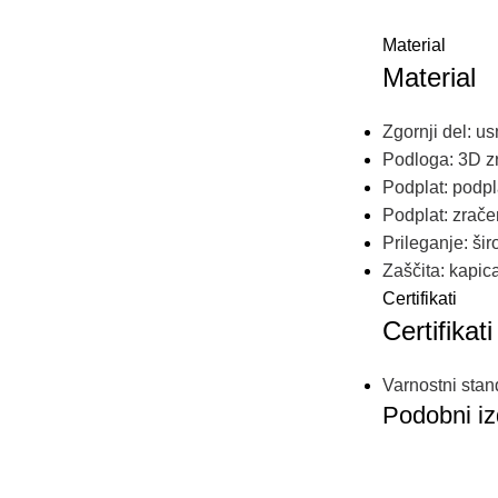
Material
Material
Zgornji
del
: u
s
Podloga
:
3D
z
Podplat
: p
odpl
Podplat
:
zrače
Prileganje
:
šir
Zaščita
:
kapic
Certifikati
Certifikati
Varnostni
stan
Podobni iz