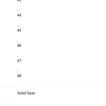
43
,
44
,
45
,
46
,
47
,
48
Solid Gear