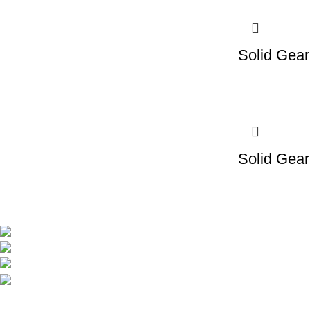
Solid Gear
Solid Gear
BMC d.o.o. – Delovna oblačila Snickers Work
Pod javorji 5, Žeje pri Komendi, 1218 Komenda, Slov
Telefon:+386 (0)1 831 31 56
Telefon: +386 (0)590 55 772
info@snickersworkwear.si
Delovni čas: