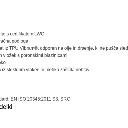
nje
s
certifikatom
LWG
račna
podloga
at
iz
TPU
Vibram®
,
odporen
na
olje
in
drsenje
,
ki
ne
pušča
sled
n
vložek
s
poronskimi
b
lazinicami
oko
a
iz
steklenih
vlaken
in
mehka
zaščita
nohtov
dard
:
EN
ISO
20345:2011
S3
,
SRC
delki