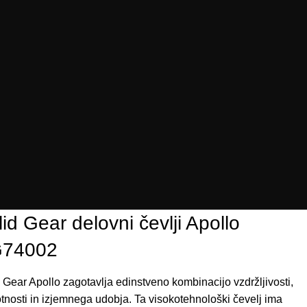
id Gear delovni čevlji Apollo
74002
Gear
Apollo
zagotavlja
edinstveno
kombinacijo
vzdržljivosti
,
tnosti
in
izjemnega
u
dobja
.
Ta
visokotehnološki
čevelj
ima