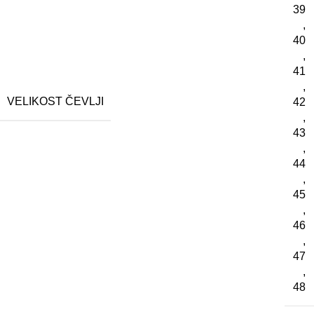
39
,
40
,
41
,
VELIKOST ČEVLJI
42
,
43
,
44
,
45
,
46
,
47
,
48