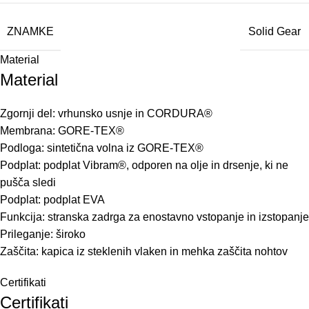
ZNAMKE
Solid Gear
Material
Material
Zgornji del: vrhunsko usnje in CORDURA®
Membrana: GORE-TEX®
Podloga: sintetična volna iz GORE-TEX®
Podplat: podplat Vibram®, odporen na olje in drsenje, ki ne
pušča sledi
Podplat: podplat EVA
Funkcija: stranska zadrga za enostavno vstopanje in izstopanje
Prileganje: široko
Zaščita: kapica iz steklenih vlaken in mehka zaščita nohtov
Certifikati
Certifikati