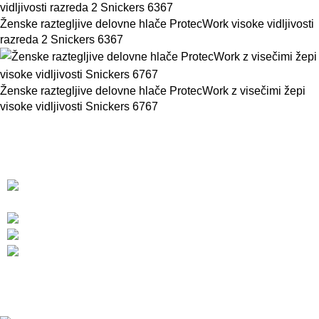
Ženske raztegljive delovne hlače ProtecWork visoke vidljivosti
razreda 2 Snickers 6367
Ženske raztegljive delovne hlače ProtecWork z visečimi žepi
visoke vidljivosti Snickers 6767
BMC d.o.o. – Delovna oblačila Snickers
Workwear
Pod javorji 5, Žeje pri Komendi, 1218 Komenda,
Slovenija
Telefon:+386 (0)1 831 31 56
Telefon: +386 (0)590 55 772
info@snickersworkwear.si
Delovni čas:
pon - pet: 7:00 - 16:00
sob, ned, prazniki: ZAPRTO