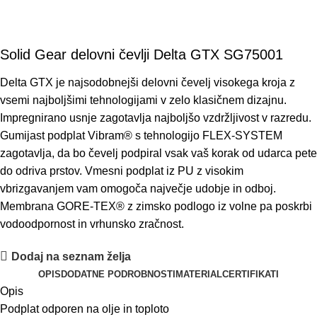
Solid Gear delovni čevlji Delta GTX SG75001
Delta GTX je najsodobnejši delovni čevelj visokega kroja z
vsemi najboljšimi tehnologijami v zelo klasičnem dizajnu.
Impregnirano usnje zagotavlja najboljšo vzdržljivost v razredu.
Gumijast podplat Vibram® s tehnologijo FLEX-SYSTEM
zagotavlja, da bo čevelj podpiral vsak vaš korak od udarca pete
do odriva prstov. Vmesni podplat iz PU z visokim
vbrizgavanjem vam omogoča največje udobje in odboj.
Membrana GORE-TEX® z zimsko podlogo iz volne pa poskrbi
vodoodpornost in vrhunsko zračnost.
Dodaj na seznam želja
OPIS
DODATNE PODROBNOSTI
MATERIAL
CERTIFIKATI
Opis
Podplat odporen na olje in toploto