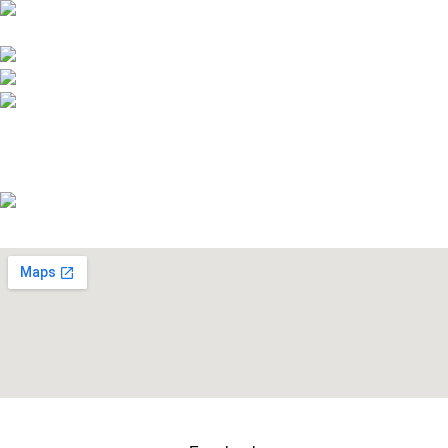
Pod javorji 5, Žeje pri Komendi, 1218 Komenda,
Slovenija
Telefon:+386 (0)1 831 31 56
Telefon: +386 (0)590 55 772
info@snickersworkwear.si
Delovni čas:
pon - pet: 7:00 - 16:00
sob, ned, prazniki: ZAPRTO
Copyright © 2026 Izdelava DreamApps.si