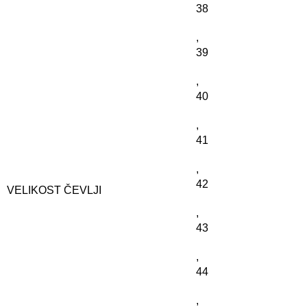
38
,
39
,
40
,
41
,
42
VELIKOST ČEVLJI
,
43
,
44
,