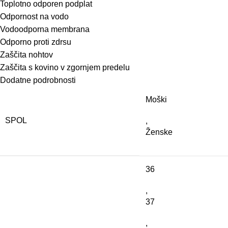
Toplotno
odporen
podplat
Odpornost
na
vodo
Vodoodporna
membrana
Odporno
proti
zdrs
u
Zaščita
nohtov
Zaščita
s
kovino
v
zgornjem
predelu
Dodatne podrobnosti
Moški
SPOL
,
Ženske
36
,
37
,