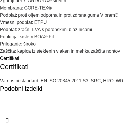
Zgornji
del
:
CORDURA®
stretch
Membrana
:
GORE-TEX®
Podplat
: p
roti
oljem
odporna
in
protizdrsna
guma
Vibram®
Vmesni
podplat
:
ETPU
Podplat
:
zračni
EVA
s
poronskimi
b
lazinicami
Funkcija
:
sistem
BOA®
Fit
Prileganje
:
široko
Zaščita
:
kapica
iz
steklenih
vlaken
in
mehka
zaščita
nohtov
Certifikati
Certifikati
Varnostni
standard
:
EN
ISO
20345:2011
S3
,
SRC
,
HRO
,
WR
Podobni izdelki