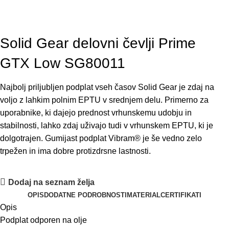
Solid Gear delovni čevlji Prime
GTX Low SG80011
Najbolj
priljubljen
podplat
vseh
časov
Solid
Gear
je
zdaj
na
voljo
z
lahkim
polnim
EPTU
v
srednjem
del
u.
Primerno
za
u
porabnike
,
ki
dajejo
prednost
vrhunskem
u u
dobj
u
in
stabilnosti
,
lahko
zdaj
u
živajo
tudi
v
vrhunskem
EPTU
,
ki
je
dolgotrajen
.
Gumijast
podplat
Vibram®
je
še
vedno
zelo
trpežen
in
ima
dobre
protizdrsne
lastnosti
.
Dodaj na seznam želja
OPIS
DODATNE PODROBNOSTI
MATERIAL
CERTIFIKATI
Opis
Podplat
odporen
na
olje