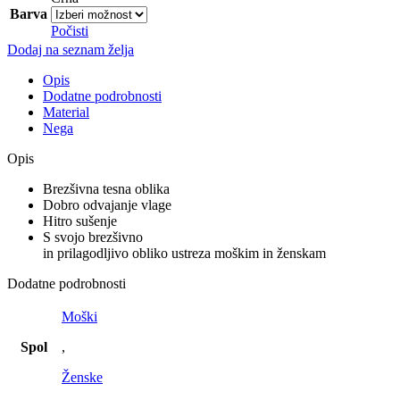
Barva
Počisti
Dodaj na seznam želja
Opis
Dodatne podrobnosti
Material
Nega
Opis
Brezšivna
tesna
oblika
Dobro odvajanje vlage
Hitro
sušenje
S
svojo
brezšivno
in
prilagodljivo
obliko
ustreza
moškim
in
ženskam
Dodatne podrobnosti
Moški
Spol
,
Ženske