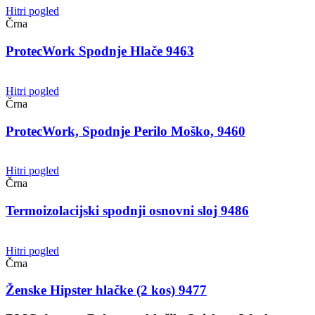
Hitri pogled
Črna
ProtecWork Spodnje Hlače 9463
Hitri pogled
Črna
ProtecWork, Spodnje Perilo Moško, 9460
Hitri pogled
Črna
Termoizolacijski spodnji osnovni sloj 9486
Hitri pogled
Črna
Ženske Hipster hlačke (2 kos) 9477