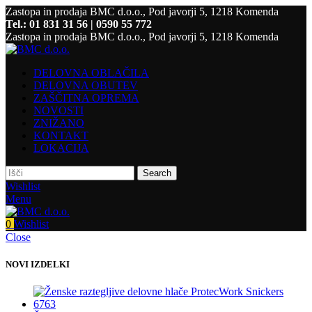
Zastopa in prodaja BMC d.o.o., Pod javorji 5, 1218 Komenda
Tel.: 01 831 31 56 | 0590 55 772
Zastopa in prodaja BMC d.o.o., Pod javorji 5, 1218 Komenda
DELOVNA OBLAČILA
DELOVNA OBUTEV
ZAŠČITNA OPREMA
NOVOSTI
ZNIŽANO
KONTAKT
LOKACIJA
Search
Wishlist
Menu
0
Wishlist
Close
NOVI IZDELKI