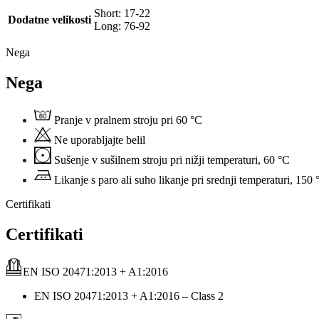
Short: 17-22
Dodatne velikosti
Long: 76-92
Nega
Nega
Pranje v pralnem stroju pri 60 °C
Ne uporabljajte belil
Sušenje v sušilnem stroju pri nižji temperaturi, 60 °C
Likanje s paro ali suho likanje pri srednji temperaturi, 150 
Certifikati
Certifikati
EN ISO 20471:2013 + A1:2016
EN ISO 20471:2013 + A1:2016 – Class 2