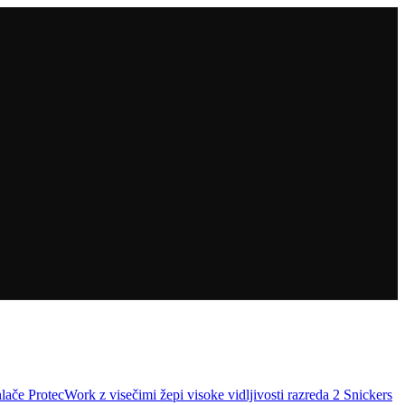
lače ProtecWork z visečimi žepi visoke vidljivosti razreda 2 Snickers