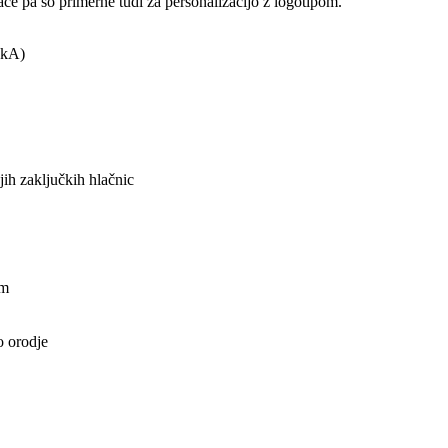
e pa so primerne tudi za personalizacijo z logotipom.
 kA)
ih zaključkih hlačnic
om
o orodje