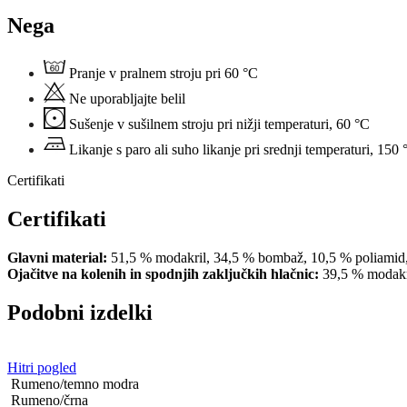
Nega
Pranje v pralnem stroju pri 60 °C
Ne uporabljajte belil
Sušenje v sušilnem stroju pri nižji temperaturi, 60 °C
Likanje s paro ali suho likanje pri srednji temperaturi, 150 
Certifikati
Certifikati
Glavni material:
51,5 % modakril, 34,5 % bombaž, 10,5 % poliamid, 
Ojačitve na kolenih in spodnjih zaključkih hlačnic:
39,5 % modakr
Podobni izdelki
Hitri pogled
Rumeno/temno modra
Rumeno/črna