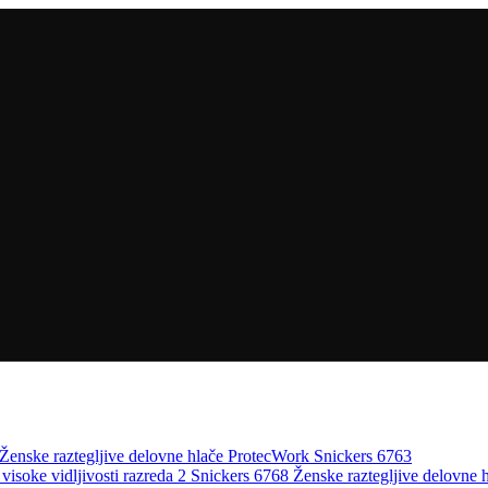
Ženske raztegljive delovne hlače ProtecWork Snickers 6763
Ženske raztegljive delovne h