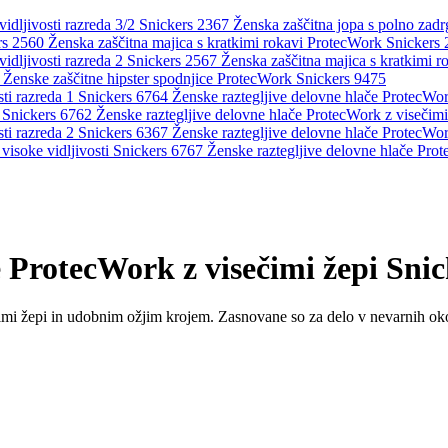
Ženska zaščitna jopa s polno zadr
Ženska zaščitna majica s kratkimi rokavi ProtecWork Snickers
Ženska zaščitna majica s kratkimi r
Ženske zaščitne hipster spodnjice ProtecWork Snickers 9475
Ženske raztegljive delovne hlače ProtecWork
Ženske raztegljive delovne hlače ProtecWork z visečim
Ženske raztegljive delovne hlače ProtecWork
Ženske raztegljive delovne hlače Prot
e ProtecWork z visečimi žepi Sni
imi žepi in udobnim ožjim krojem. Zasnovane so za delo v nevarnih okol