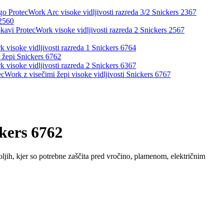
go ProtecWork Arc visoke vidljivosti razreda 3/2 Snickers 2367
 2560
okavi ProtecWork visoke vidljivosti razreda 2 Snickers 2567
 visoke vidljivosti razreda 1 Snickers 6764
i žepi Snickers 6762
 visoke vidljivosti razreda 2 Snickers 6367
ecWork z visečimi žepi visoke vidljivosti Snickers 6767
ckers 6762
jih, kjer so potrebne zaščita pred vročino, plamenom, električnim