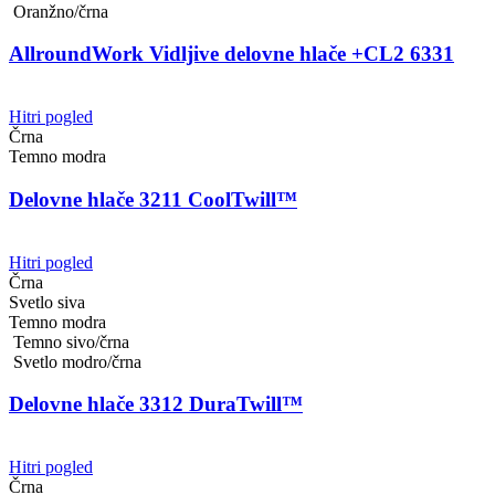
Oranžno/črna
AllroundWork Vidljive delovne hlače +CL2 6331
Hitri pogled
Črna
Temno modra
Delovne hlače 3211 CoolTwill™
Hitri pogled
Črna
Svetlo siva
Temno modra
Temno sivo/črna
Svetlo modro/črna
Delovne hlače 3312 DuraTwill™
Hitri pogled
Črna