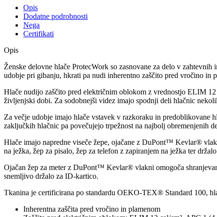
Opis
Dodatne podrobnosti
Nega
Certifikati
Opis
Ženske delovne hlače ProtecWork so zasnovane za delo v zahtevnih in 
udobje pri gibanju, hkrati pa nudi inherentno zaščito pred vročino in
Hlače nudijo zaščito pred električnim oblokom z vrednostjo ELIM 12 c
življenjski dobi. Za sodobnejši videz imajo spodnji deli hlačnic nekoli
Za večje udobje imajo hlače vstavek v razkoraku in predoblikovane h
zaključkih hlačnic pa povečujejo trpežnost na najbolj obremenjenih de
Hlače imajo napredne viseče žepe, ojačane z DuPont™ Kevlar® vlakni, 
na ježka, žep za pisalo, žep za telefon z zapiranjem na ježka ter držalo
Ojačan žep za meter z DuPont™ Kevlar® vlakni omogoča shranjevanje ost
snemljivo držalo za ID-kartico.
Tkanina je certificirana po standardu OEKO-TEX® Standard 100, hlač
Inherentna zaščita pred vročino in plamenom