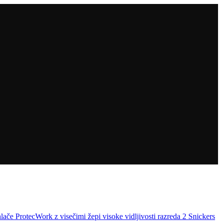
lače ProtecWork z visečimi žepi visoke vidljivosti razreda 2 Snickers