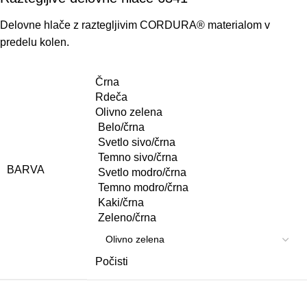
Delovne hlače z raztegljivim
CORDURA®
materialom v
predelu
kolen.
Črna
Rdeča
Olivno zelena
Belo/črna
Svetlo sivo/črna
Temno sivo/črna
BARVA
Svetlo modro/črna
Temno modro/črna
Kaki/črna
Zeleno/črna
Počisti