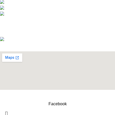
Telefon:+386 (0)1 831 31 56
Telefon: +386 (0)590 55 772
info@snickersworkwear.si
Delovni čas:
pon - pet: 7:00 - 16:00
sob, ned, prazniki: ZAPRTO
Copyright © 2026 Izdelava DreamApps.si
Facebook