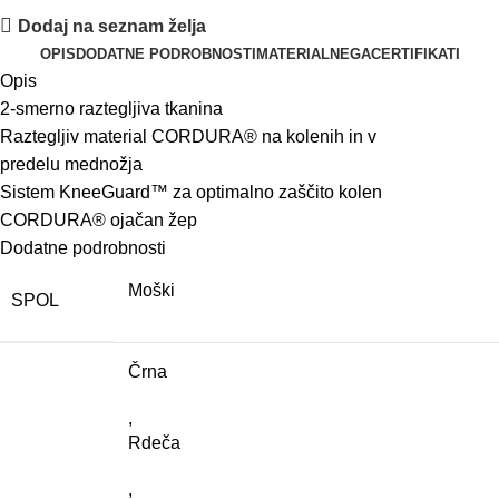
Dodaj na seznam želja
OPIS
DODATNE PODROBNOSTI
MATERIAL
NEGA
CERTIFIKATI
Opis
2-smerno
raztegljiva
tkanina
Raztegljiv
material
CORDURA®
na
kolenih
in
v
predelu
mednožja
Sistem
KneeGuard™
za
optimalno
zaščito
kolen
CORDURA®
ojačan žep
Dodatne podrobnosti
Moški
SPOL
Črna
,
Rdeča
,