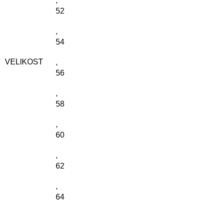
,
52
,
54
VELIKOST
,
56
,
58
,
60
,
62
,
64