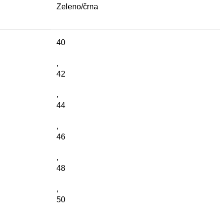
Zeleno/črna
40
,
42
,
44
,
46
,
48
,
50