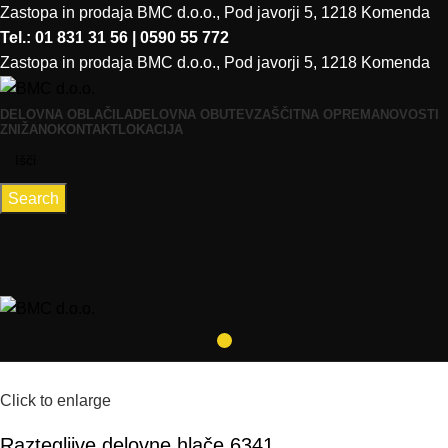
Zastopa in prodaja BMC d.o.o., Pod javorji 5, 1218 Komenda
Tel.: 01 831 31 56 | 0590 55 772
Zastopa in prodaja BMC d.o.o., Pod javorji 5, 1218 Komenda
DELOVNA OBLAČILA
DELOVNA OBUTEV
ZAŠČITNA OPREMA
NOVOSTI
ZNIŽANO
KONTAKT
LOKACIJA
Search
Click to enlarge
Raztegljive delovne hlače 6341