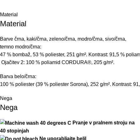
Material
Material
Barve črna, kaki/črna, zeleno/črna, modro/črna, sivo/črna,
temno modro/črna:
47
%
b
ombaž
,
53
%
poliester
,
251
g
/
m²
.
Kontrast
:
91,5
%
polia
Ojačitev
2:
10
0
%
poliamid
CORDURA®
,
205
g
/
m²
.
Barva belo/črna:
10
0
%
poliester
(
39
%
poliester
Sorona
),
252
g
/
m²
.
Kontrast
:
91
Nega
Nega
Pranje v pralnem stroju na
40 stopinjah
Ne uporabljajte belil