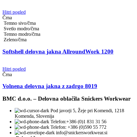
Hitri pogled
Črna
Temno sivo/črna
Svetlo modro/črna
Temno modro/črna
Zeleno/črna
Softshell delovna jakna AllroundWork 1200
Hitri pogled
Črna
Volnena delovna jakna z zadrgo 8019
BMC d.o.o. – Delovna oblačila Snickers Workwear
Pod javorji 5, Žeje pri Komendi, 1218
Komenda, Slovenija
Telefon:+386 (0)1 831 31 56
Telefon: +386 (0)590 55 772
info@snickersworkwear.si