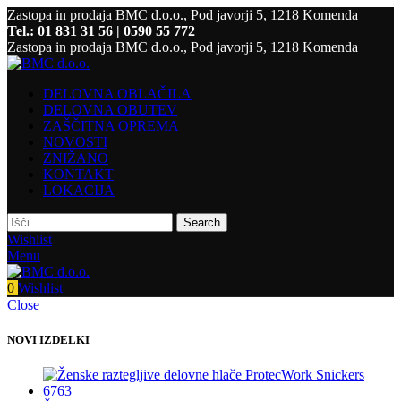
Zastopa in prodaja BMC d.o.o., Pod javorji 5, 1218 Komenda
Tel.: 01 831 31 56 | 0590 55 772
Zastopa in prodaja BMC d.o.o., Pod javorji 5, 1218 Komenda
DELOVNA OBLAČILA
DELOVNA OBUTEV
ZAŠČITNA OPREMA
NOVOSTI
ZNIŽANO
KONTAKT
LOKACIJA
Search
Wishlist
Menu
0
Wishlist
Close
NOVI IZDELKI