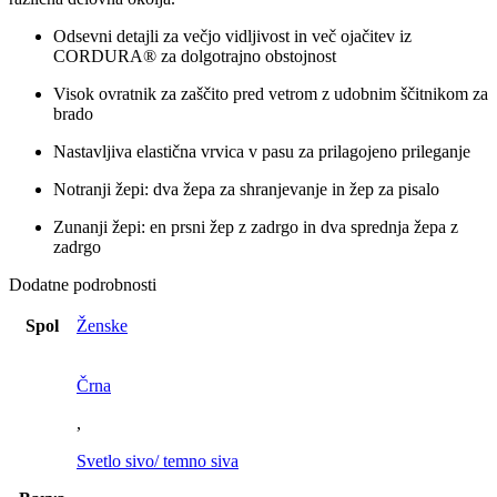
Odsevni detajli za večjo vidljivost in več ojačitev iz
CORDURA® za dolgotrajno obstojnost
Visok ovratnik za zaščito pred vetrom z udobnim ščitnikom za
brado
Nastavljiva elastična vrvica v pasu za prilagojeno prileganje
Notranji žepi: dva žepa za shranjevanje in žep za pisalo
Zunanji žepi: en prsni žep z zadrgo in dva sprednja žepa z
zadrgo
Dodatne podrobnosti
Spol
Ženske
Črna
,
Svetlo sivo/ temno siva