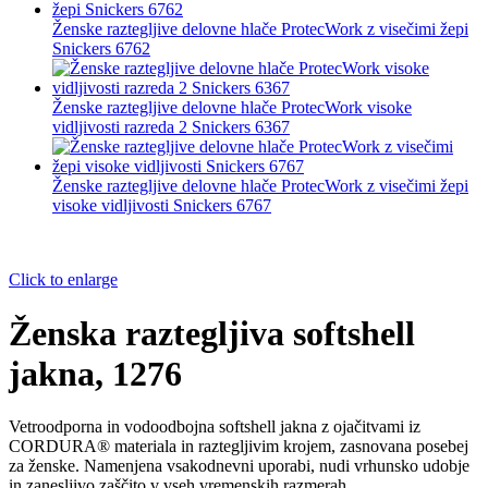
Ženske raztegljive delovne hlače ProtecWork z visečimi žepi
Snickers 6762
Ženske raztegljive delovne hlače ProtecWork visoke
vidljivosti razreda 2 Snickers 6367
Ženske raztegljive delovne hlače ProtecWork z visečimi žepi
visoke vidljivosti Snickers 6767
Click to enlarge
Ženska raztegljiva softshell
jakna, 1276
Vetroodporna in vodoodbojna softshell jakna z ojačitvami iz
CORDURA® materiala in raztegljivim krojem, zasnovana posebej
za ženske. Namenjena vsakodnevni uporabi, nudi vrhunsko udobje
in zanesljivo zaščito v vseh vremenskih razmerah.