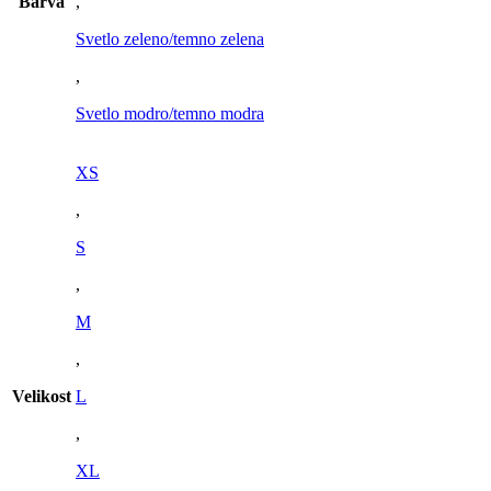
Barva
,
Svetlo zeleno/temno zelena
,
Svetlo modro/temno modra
XS
,
S
,
M
,
Velikost
L
,
XL