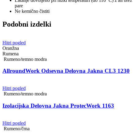
Likanje dovoljeno pri nizki temperaturi (do 110 °C) z ali brez
pare
Ne kemično čistiti
Podobni izdelki
Hitri pogled
Oranžna
Rumena
Rumeno/temno modra
AllroundWork Odsevna Delovna Jakna CL3 1230
Hitri pogled
Rumeno/temno modra
Izolacijska Delovna Jakna ProtecWork 1163
Hitri pogled
Rumeno/črna