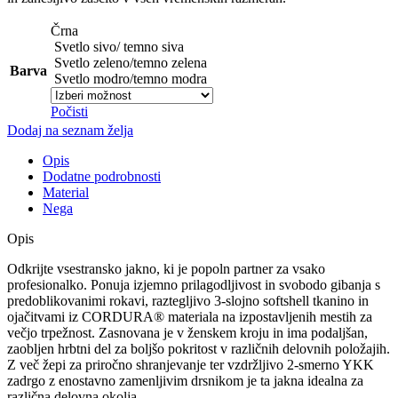
Črna
Svetlo sivo/ temno siva
Svetlo zeleno/temno zelena
Barva
Svetlo modro/temno modra
Počisti
Dodaj na seznam želja
Opis
Dodatne podrobnosti
Material
Nega
Opis
Odkrijte vsestransko jakno, ki je popoln partner za vsako
profesionalko. Ponuja izjemno prilagodljivost in svobodo gibanja s
predoblikovanimi rokavi, raztegljivo 3-slojno softshell tkanino in
ojačitvami iz CORDURA® materiala na izpostavljenih mestih za
večjo trpežnost. Zasnovana je v ženskem kroju in ima podaljšan,
zaobljen hrbtni del za boljšo pokritost v različnih delovnih položajih.
Z več žepi za priročno shranjevanje ter vzdržljivo 2-smerno YKK
zadrgo z enostavno zamenljivim drsnikom je ta jakna idealna za
različna delovna okolja.