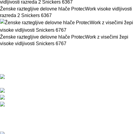
Ženske raztegljive delovne hlače ProtecWork visoke vidljivosti
razreda 2 Snickers 6367
Ženske raztegljive delovne hlače ProtecWork z visečimi žepi
visoke vidljivosti Snickers 6767
BMC d.o.o. – Delovna oblačila Snickers
Workwear
Pod javorji 5, Žeje pri Komendi, 1218 Komenda,
Slovenija
Telefon:+386 (0)1 831 31 56
Telefon: +386 (0)590 55 772
info@snickersworkwear.si
Delovni čas:
pon - pet: 7:00 - 16:00
sob, ned, prazniki: ZAPRTO