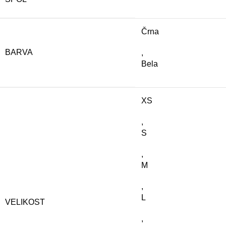
Črna
BARVA
,
Bela
XS
,
S
,
M
,
L
VELIKOST
,