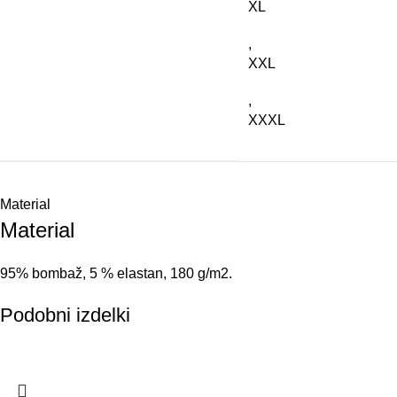
XL
,
XXL
,
XXXL
Material
Material
95
%
b
ombaž
,
5
%
elastan
,
18
0
g
/
m2.
Podobni izdelki