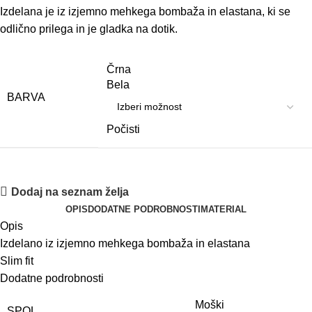
Izdelana je iz izjemno mehkega bombaža in elastana, ki se
odlično prilega in je gladka na dotik.
Črna
Bela
BARVA
Počisti
Dodaj na seznam želja
OPIS
DODATNE PODROBNOSTI
MATERIAL
Opis
I
zdelano iz
izjemno
mehkega
b
ombaža
in
elastana
Slim
fit
Dodatne podrobnosti
Moški
SPOL