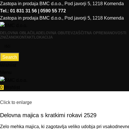
Zastopa in prodaja BMC d.o.o., Pod javorji 5, 1218 Komenda
Tel.: 01 831 31 56 | 0590 55 772
Zastopa in prodaja BMC d.o.o., Pod javorji 5, 1218 Komenda
DELOVNA OBLAČILA
DELOVNA OBUTEV
ZAŠČITNA OPREMA
NOVOSTI
ZNIŽANO
KONTAKT
LOKACIJA
Search
Wishlist
Menu
0
Wishlist
Click to enlarge
Delovna majica s kratkimi rokavi 2529
Zelo
mehka
majica
,
ki
zagotavlja
veliko
u
dobja
pri
vsakodnevn