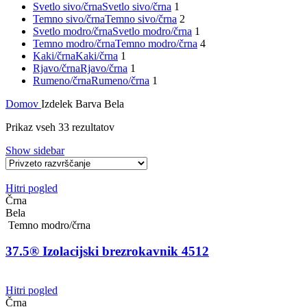
Svetlo sivo/črna
Svetlo sivo/črna
1
Temno sivo/črna
Temno sivo/črna
2
Svetlo modro/črna
Svetlo modro/črna
1
Temno modro/črna
Temno modro/črna
4
Kaki/črna
Kaki/črna
1
Rjavo/črna
Rjavo/črna
1
Rumeno/črna
Rumeno/črna
1
Domov
Izdelek Barva
Bela
Prikaz vseh 33 rezultatov
Show sidebar
Hitri pogled
Črna
Bela
Temno modro/črna
37.5® Izolacijski brezrokavnik 4512
Hitri pogled
Črna