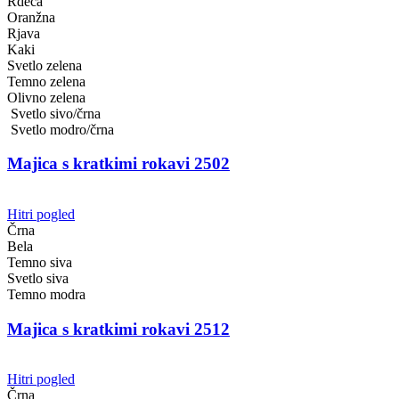
Rdeča
Oranžna
Rjava
Kaki
Svetlo zelena
Temno zelena
Olivno zelena
Svetlo sivo/črna
Svetlo modro/črna
Majica s kratkimi rokavi 2502
Hitri pogled
Črna
Bela
Temno siva
Svetlo siva
Temno modra
Majica s kratkimi rokavi 2512
Hitri pogled
Črna