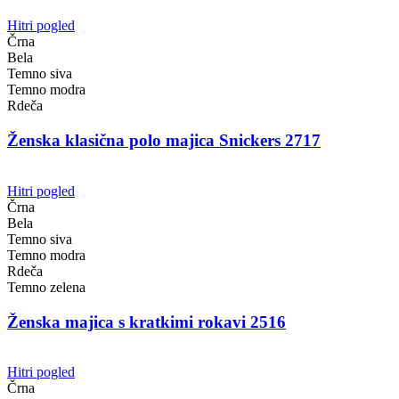
Hitri pogled
Črna
Bela
Temno siva
Temno modra
Rdeča
Ženska klasična polo majica Snickers 2717
Hitri pogled
Črna
Bela
Temno siva
Temno modra
Rdeča
Temno zelena
Ženska majica s kratkimi rokavi 2516
Hitri pogled
Črna