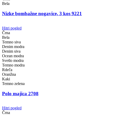
Bela
Nizke bombažne nogavice, 3 kos 9221
Hitri pogled
Črna
Bela
Temno siva
Denim modra
Denim siva
Ocean modra
Svetlo modra
Temno modra
Rdeča
Oranžna
Kaki
Temno zelena
Polo majica 2708
Hitri pogled
Črna