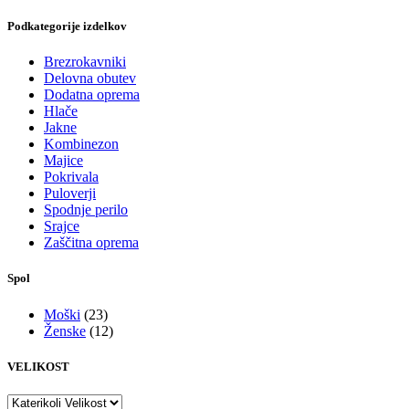
Podkategorije izdelkov
Brezrokavniki
Delovna obutev
Dodatna oprema
Hlače
Jakne
Kombinezon
Majice
Pokrivala
Puloverji
Spodnje perilo
Srajce
Zaščitna oprema
Spol
Moški
(23)
Ženske
(12)
VELIKOST