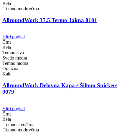
Bela
Temno modro/črna
AllroundWork 37.5 Termo Jakna 8101
Hitri pogled
Črna
Bela
Temno siva
Svetlo modra
Temno modra
Oranžna
Kaki
AllroundWork Delovna Kapa s Šiltom Snickers
9079
Hitri pogled
Črna
Bela
Temno sivo/črna
Temno modro/črna