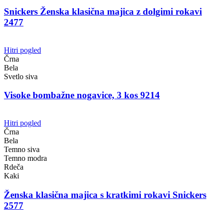
Snickers Ženska klasična majica z dolgimi rokavi
2477
Hitri pogled
Črna
Bela
Svetlo siva
Visoke bombažne nogavice, 3 kos 9214
Hitri pogled
Črna
Bela
Temno siva
Temno modra
Rdeča
Kaki
Ženska klasična majica s kratkimi rokavi Snickers
2577