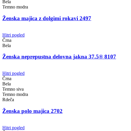
Bela
Temno modra
Ženska majica z dolgimi rokavi 2497
Hitri pogled
Črna
Bela
Ženska neprepustna delovna jakna 37.5® 8107
Hitri pogled
Črna
Bela
Temno siva
Temno modra
Rdeča
Ženska polo majica 2702
Hitri pogled