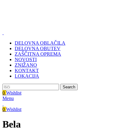
Zastopa in prodaja BMC d.o.o., Pod javorji 5, 1218 Komenda,
delovni čas: (PON- PET od 7:00 do 16:00), (SOB, NED,
PRAZNIKI zaprto)
Tel.: 01 831 31 56 | 0590 55 772
Zastopa in prodaja BMC d.o.o., Pod javorji 5, 1218 Komenda
DELOVNA OBLAČILA
DELOVNA OBUTEV
ZAŠČITNA OPREMA
NOVOSTI
ZNIŽANO
KONTAKT
LOKACIJA
Search
0
Wishlist
Menu
0
Wishlist
Bela