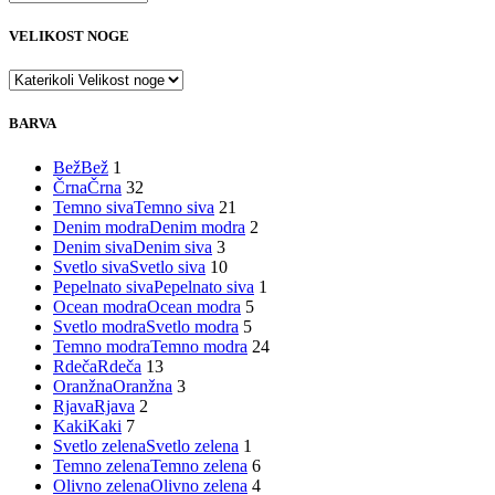
VELIKOST NOGE
BARVA
Bež
Bež
1
Črna
Črna
32
Temno siva
Temno siva
21
Denim modra
Denim modra
2
Denim siva
Denim siva
3
Svetlo siva
Svetlo siva
10
Pepelnato siva
Pepelnato siva
1
Ocean modra
Ocean modra
5
Svetlo modra
Svetlo modra
5
Temno modra
Temno modra
24
Rdeča
Rdeča
13
Oranžna
Oranžna
3
Rjava
Rjava
2
Kaki
Kaki
7
Svetlo zelena
Svetlo zelena
1
Temno zelena
Temno zelena
6
Olivno zelena
Olivno zelena
4