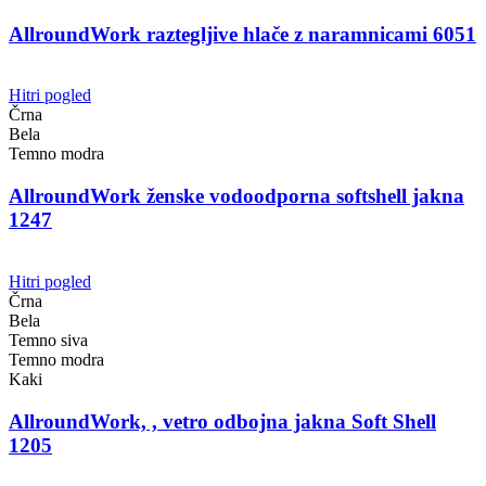
AllroundWork raztegljive hlače z naramnicami 6051
Hitri pogled
Črna
Bela
Temno modra
AllroundWork ženske vodoodporna softshell jakna
1247
Hitri pogled
Črna
Bela
Temno siva
Temno modra
Kaki
AllroundWork, , vetro odbojna jakna Soft Shell
1205