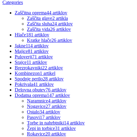
Categories
Zaščitna oprema
44 artiklov
Zaščita glave
2 artikla
Zaščita sluha
24 artiklov
Zaščita vida
26 artiklov
Hlače
181 artiklov
Kratke hlače
26 artiklov
Jakne
114 artiklov
Majice
81 artiklov
Puloverji
71 artiklov
Srajce
11 artiklov
Brezrokavniki
22 artiklov
Kombinezon
1 artikel
Spodnje perilo
28 artiklov
Pokrivala
41 artiklov
Delovna obutev
76 artiklov
Dodatna oprema
147 artiklov
Naramnice
4 artiklov
Nogavice
27 artiklov
Ostalo
34 artiklov
Pasovi
17 artiklov
Torbe in nahrbtniki
14 artiklov
Žepi in torbice
31 artiklov
Rokavice
20 artiklov