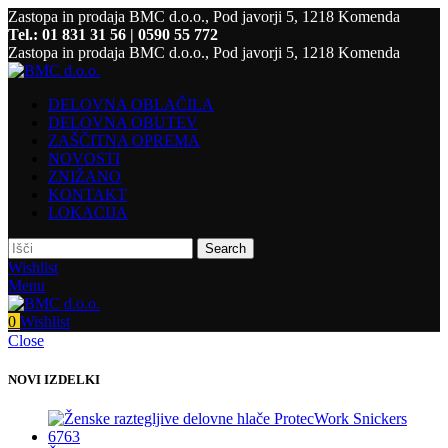
Zastopa in prodaja BMC d.o.o., Pod javorji 5, 1218 Komenda
Tel.: 01 831 31 56 | 0590 55 772
Zastopa in prodaja BMC d.o.o., Pod javorji 5, 1218 Komenda
DELOVNA OBLAČILA
DELOVNA OBUTEV
ZAŠČITNA OPREMA
NOVOSTI
ZNIŽANO
KONTAKT
LOKACIJA
Search
Wishlist
Menu
0
Wishlist
Close
NOVI IZDELKI