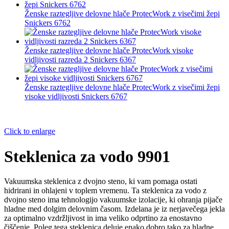
Ženske raztegljive delovne hlače ProtecWork z visečimi žepi
Snickers 6762
Ženske raztegljive delovne hlače ProtecWork visoke
vidljivosti razreda 2 Snickers 6367
Ženske raztegljive delovne hlače ProtecWork z visečimi žepi
visoke vidljivosti Snickers 6767
Click to enlarge
Steklenica za vodo 9901
Vakuumska steklenica z dvojno steno, ki vam pomaga ostati
hidrirani in ohlajeni v toplem vremenu. Ta steklenica za vodo z
dvojno steno ima tehnologijo vakuumske izolacije, ki ohranja pijače
hladne med dolgim delovnim časom. Izdelana je iz nerjavečega jekla
za optimalno vzdržljivost in ima veliko odprtino za enostavno
čiščenje. Poleg tega steklenica deluje enako dobro tako za hladne