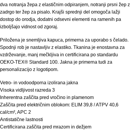
dva notranja žepa z elastičnim odpiranjem, notranji prsni žep z
zadrgo ter žep za pisalo. Krajši sprednji del omogoča lažji
dostop do orodja, dodatni odsevni elementi na ramenih pa
izboljšajo vidnost od zgoraj.
Priložena je snemljiva kapuca, primerna za uporabo s čelado.
Spodnji rob je nastavljiv z elastiko. Tkanina je enostavna za
vzdrževanje, manj mečkljiva in certificirana po standardu
OEKO-TEX® Standard 100. Jakna je primerna tudi za
personalizacijo z logotipom.
Vetro- in vodoodporna izolirana jakna
Visoka vidljivost razreda 3
Inherentna zaščita pred vročino in plamenom
Zaščita pred električnim oblokom: ELIM 39,8 / ATPV 40,6
cal/cm², APC 2
Antistatične lastnosti
Certificirana zaščita pred mrazom in dežjem