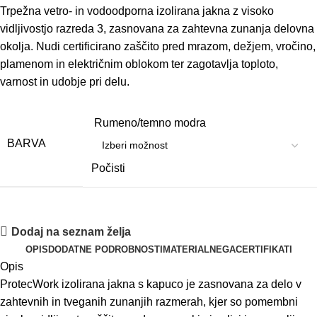
Trpežna vetro- in vodoodporna izolirana jakna z visoko
vidljivostjo razreda 3, zasnovana za zahtevna zunanja delovna
okolja. Nudi certificirano zaščito pred mrazom, dežjem, vročino,
plamenom in električnim oblokom ter zagotavlja toploto,
varnost in udobje pri delu.
Rumeno/temno modra
BARVA
Počisti
Dodaj na seznam želja
OPIS
DODATNE PODROBNOSTI
MATERIAL
NEGA
CERTIFIKATI
Opis
ProtecWork izolirana jakna s kapuco je zasnovana za delo v
zahtevnih in tveganih zunanjih razmerah, kjer so pomembni