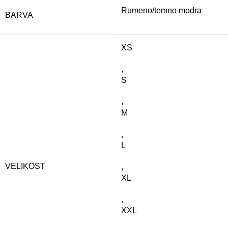
Rumeno/temno modra
BARVA
XS
,
S
,
M
,
L
VELIKOST
,
XL
,
XXL