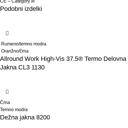
CE – Category III
Podobni izdelki
Rumeno/temno modra
Oranžno/črna
Allround Work High-Vis 37.5® Termo Delovna
Jakna CL3 1130
Črna
Temno modra
Dežna jakna 8200