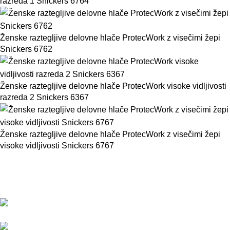
razreda 1 Snickers 6764
Ženske raztegljive delovne hlače ProtecWork z visečimi žepi
Snickers 6762
Ženske raztegljive delovne hlače ProtecWork visoke vidljivosti
razreda 2 Snickers 6367
Ženske raztegljive delovne hlače ProtecWork z visečimi žepi
visoke vidljivosti Snickers 6767
BMC d.o.o. – Delovna oblačila Snickers
Workwear
Pod javorji 5, Žeje pri Komendi, 1218 Komenda,
Slovenija
Telefon:+386 (0)1 831 31 56