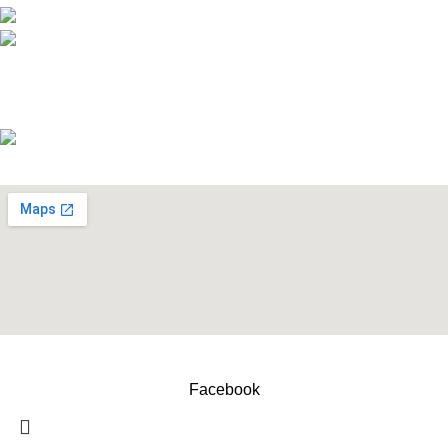
Telefon: +386 (0)590 55 772
info@snickersworkwear.si
Delovni čas:
pon - pet: 7:00 - 16:00
sob, ned, prazniki: ZAPRTO
Copyright © 2026 Izdelava DreamApps.si
Facebook