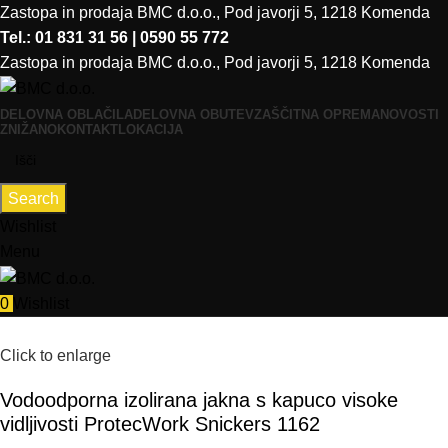
Zastopa in prodaja BMC d.o.o., Pod javorji 5, 1218 Komenda
Tel.: 01 831 31 56 | 0590 55 772
Zastopa in prodaja BMC d.o.o., Pod javorji 5, 1218 Komenda
DELOVNA OBLAČILA
DELOVNA OBUTEV
ZAŠČITNA OPREMA
NOVOSTI
ZNIŽANO
KONTAKT
LOKACIJA
Search
Wishlist
Menu
0
Wishlist
Click to enlarge
Vodoodporna izolirana jakna s kapuco visoke
vidljivosti ProtecWork Snickers 1162