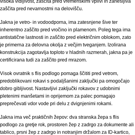
visoka vidljivost, zaščita pred vremenskimi vplivi in zanesljiva
zaščita pred nevarnostmi na delovišču.
Jakna je vetro- in vodoodporna, ima zatesnjene šive ter
inherentno zaščito pred vročino in plamenom. Poleg tega ima
antistatične lastnosti in zaščito pred električnim oblokom, zato
je primerna za delovna okolja z večjim tveganjem. Izolirana
konstrukcija zagotavlja toploto v hladnih razmerah, jakna pa je
certificirana tudi za zaščito pred mrazom.
Visok ovratnik s flis podlogo pomaga ščititi pred vetrom,
predoblikovani rokavi s podaljšanimi zaključki pa omogočajo
dobro gibljivost. Nastavljivi zaključki rokavov z udobnimi
pletenimi manšetami in oprijemom za palec pomagajo
preprečevati vdor vode pri delu z dvignjenimi rokami.
Jakna ima več praktičnih žepov: dva stranska žepa s flis
podlogo za gretje rok, prostoren žep z zadrgo za dokumente ali
tablico, prsni žep z zadrgo in notranjim držalom za ID-kartico,