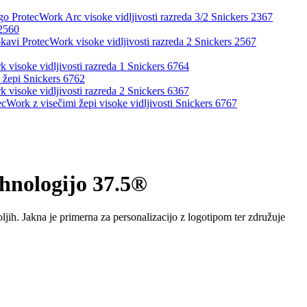
go ProtecWork Arc visoke vidljivosti razreda 3/2 Snickers 2367
 2560
okavi ProtecWork visoke vidljivosti razreda 2 Snickers 2567
 visoke vidljivosti razreda 1 Snickers 6764
i žepi Snickers 6762
 visoke vidljivosti razreda 2 Snickers 6367
ecWork z visečimi žepi visoke vidljivosti Snickers 6767
ehnologijo 37.5®
jih. Jakna je primerna za personalizacijo z logotipom ter združuje