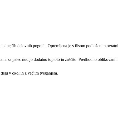
ladnejših delovnih pogojih. Opremljena je s flisom podloženim ovratnik
ami za palec nudijo dodatno toploto in zaščito. Predhodno oblikovani roka
i delu v okoljih z večjim tveganjem.