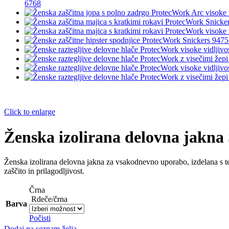
6768
Click to enlarge
Ženska izolirana delovna jakna
Ženska izolirana delovna jakna za vsakodnevno uporabo, izdelana s teh
zaščito in prilagodljivost.
Črna
Rdeče/črna
Barva
Počisti
Dodaj na seznam želja