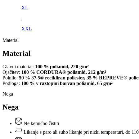
XL
,
XXL
Material
Material
Glavni material:
100 % poliamid, 220 g/m²
Ojačitev:
100 % CORDURA® poliamid, 212 g/m²
Polnilo:
50 % 37.5® recikliran poliester, 35 % REPREVE® poliester
Podloga:
100 % v raztopini barvan poliamid, 65 g/m²
Nega
Nega
Ne kemično čistiti
Likanje s paro ali suho likanje pri nizki temperaturi, do 11