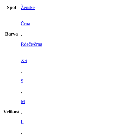
Spol
Ženske
Črna
Barva
,
Rdeče/črna
XS
,
S
,
M
Velikost
,
L
,