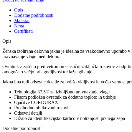
Opis
Dodatne podrobnosti
Material
Nega
Certifikati
Opis
Ženska izolirana delovna jakna je idealna za vsakodnevno uporabo v h
uravnavanje vlage med delom.
Ovratnik z zaščito pred vetrom in elastični zaključki rokavov z odprtin
omogočajo večjo prilagodljivost ter lažje gibanje.
Jakna ima tudi odsevne detajle za boljšo vidljivost in večjo varnost pr
Tehnologija 37.5® za izboljšano uravnavanje vlage
Flisom podložen ovratnik za dodatno toploto in udobje
Ojačitve CORDURA®
Predhodno oblikovani rokavi
Odsevni detajli
Držalo za identifikacijsko kartico v notranjosti prsnega žepa
Dodatne podrobnosti