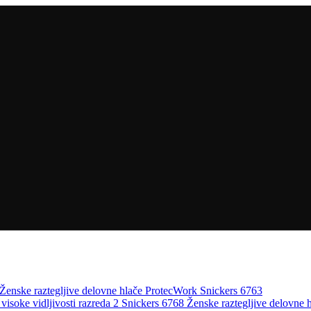
Ženske raztegljive delovne hlače ProtecWork Snickers 6763
Ženske raztegljive delovne h