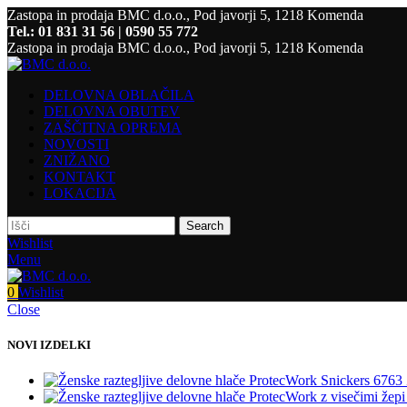
Zastopa in prodaja BMC d.o.o., Pod javorji 5, 1218 Komenda
Tel.: 01 831 31 56 | 0590 55 772
Zastopa in prodaja BMC d.o.o., Pod javorji 5, 1218 Komenda
DELOVNA OBLAČILA
DELOVNA OBUTEV
ZAŠČITNA OPREMA
NOVOSTI
ZNIŽANO
KONTAKT
LOKACIJA
Search
Wishlist
Menu
0
Wishlist
Close
NOVI IZDELKI