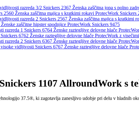
Ženska zaščitna jopa s polno zadr
Ženska zaščitna majica s kratkimi rokavi ProtecWork Snickers
Ženska zaščitna majica s kratkimi r
Ženske zaščitne hipster spodnjice ProtecWork Snickers 9475
Ženske raztegljive delovne hlače ProtecWork
Ženske raztegljive delovne hlače ProtecWork z visečim
Ženske raztegljive delovne hlače ProtecWork
Ženske raztegljive delovne hlače Prot
 Snickers 1107 AllroundWork s t
nologijo 37.5®, ki zagotavlja zanesljivo udobje pri delu v hladnih okol