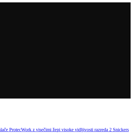
lače ProtecWork z visečimi žepi visoke vidljivosti razreda 2 Snickers