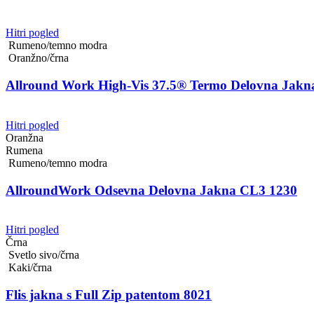
Hitri pogled
Rumeno/temno modra
Oranžno/črna
Allround Work High-Vis 37.5® Termo Delovna Jakn
Hitri pogled
Oranžna
Rumena
Rumeno/temno modra
AllroundWork Odsevna Delovna Jakna CL3 1230
Hitri pogled
Črna
Svetlo sivo/črna
Kaki/črna
Flis jakna s Full Zip patentom 8021