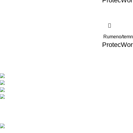
ProtecWork
Rumeno/temn
ProtecWork
BMC d.o.o. – Delovna oblačila Snickers Work
Pod javorji 5, Žeje pri Komendi, 1218 Komenda, Slov
Telefon:+386 (0)1 831 31 56
Telefon: +386 (0)590 55 772
info@snickersworkwear.si
Delovni čas:
pon - pet: 7:00 - 16:00
sob, ned, prazniki: ZAPRTO