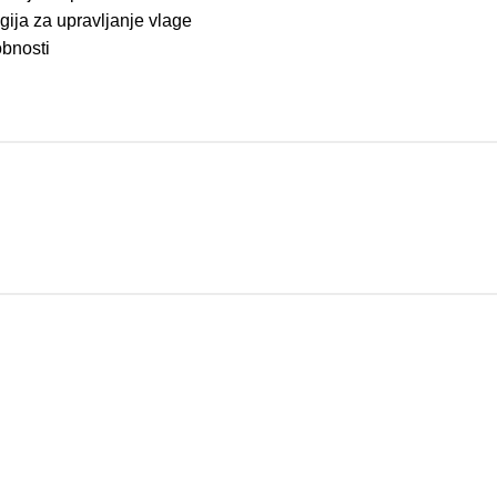
gija
za
u
pravljanje
vlage
bnosti