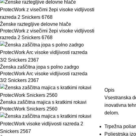
Ženske raztegljive delovne hlače
ProtecWork z visečimi žepi visoke vidljivosti
razreda 2 Snickers 6768
Ženska zaščitna jopa s polno zadrgo
ProtecWork Arc visoke vidljivosti razreda
3/2 Snickers 2367
Opis
Vsestranska
d
Ženska zaščitna majica s kratkimi rokavi
inovativna
teh
ProtecWork Snickers 2560
delom
.
Trpežna
polia
Poliestrska
izo