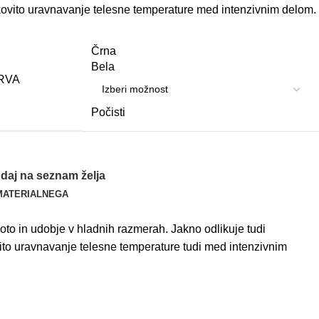
ovito
u
ravnavanje
telesne
temperature
med
intenzivnim
delom
.
Črna
Bela
RVA
Počisti
daj na seznam želja
MATERIAL
NEGA
loto
in
u
dobje
v
hladnih
razmerah
.
Jakno
odlikuje
tudi
ito
u
ravnavanje
telesne
temperature
tudi
med
intenzivnim