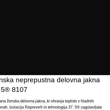
nska neprepustna delovna jakna
.5® 8107
rana
ženska
delovna
jakna
,
ki
ohranja
toploto
v
hladnih
erah
.
Izolacija
Repreve®
in
tehnologija
37
.
5®
zagotavljata