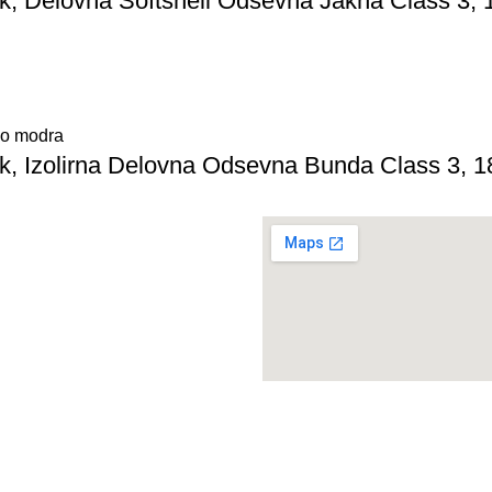
, Delovna Softshell Odsevna Jakna Class 3, 
o modra
, Izolirna Delovna Odsevna Bunda Class 3, 1
wear
enija