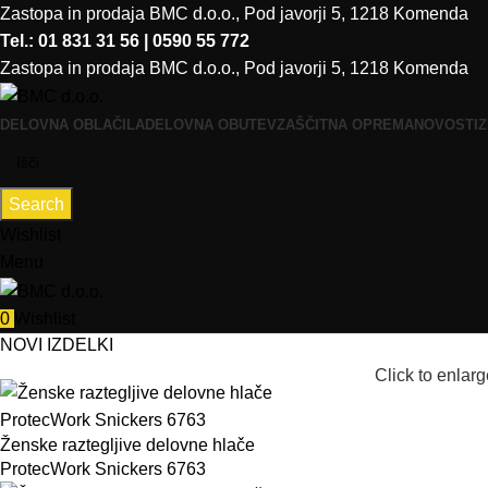
Zastopa in prodaja BMC d.o.o., Pod javorji 5, 1218 Komenda
Tel.: 01 831 31 56 | 0590 55 772
Zastopa in prodaja BMC d.o.o., Pod javorji 5, 1218 Komenda
DELOVNA OBLAČILA
DELOVNA OBUTEV
ZAŠČITNA OPREMA
NOVOSTI
Z
Search
Wishlist
Menu
0
Wishlist
NOVI IZDELKI
Click to enlarg
Ženske raztegljive delovne hlače
ProtecWork Snickers 6763