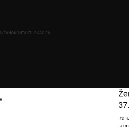
NIŽANO
KONTAKT
LOKACIJA
Že
e
37
Izoli
razm