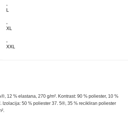
,
L
,
XL
,
XXL
A®
,
12
%
elastana
,
27
0
g
/
m²
.
Kontrast
:
90
%
poliester
,
10
%
²
.
Izolacija
:
50
%
poliester
37
.
5®
,
35
%
recikliran
poliester
m²
.