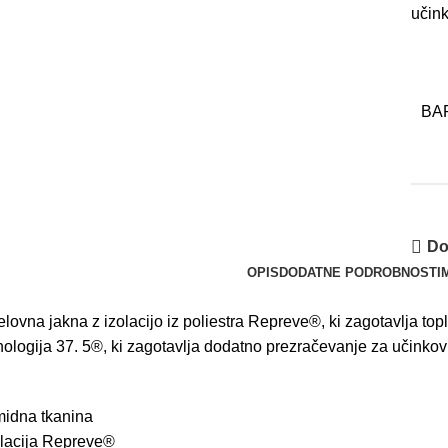
u
čink
BA
Do
OPIS
DODATNE PODROBNOSTI
elovna
jakna
z
izolacijo
iz
poliestra
Repreve®
,
ki
zagotavlja
top
nologija
37
.
5®
,
ki
zagotavlja
dodatno
prezračevanje
za
u
činkov
midna
tkanina
lacija
Repreve®