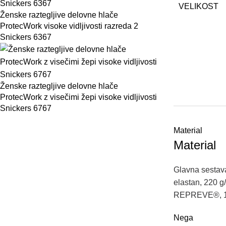
VELIKOST
Ženske raztegljive delovne hlače
ProtecWork visoke vidljivosti razreda 2
Snickers 6367
Ženske raztegljive delovne hlače
ProtecWork z visečimi žepi visoke vidljivosti
Snickers 6767
Material
Material
Glavna
sestav
elastan
,
22
0
g
/
REPREVE®
,
Nega