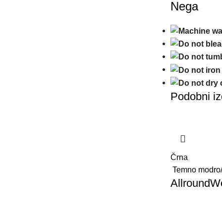
Nega
Podobni iz
Črna
Temno modro/
AllroundWo