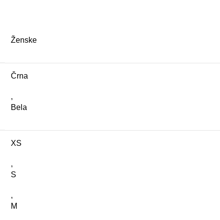
Ženske
Črna
,
Bela
XS
,
S
,
M