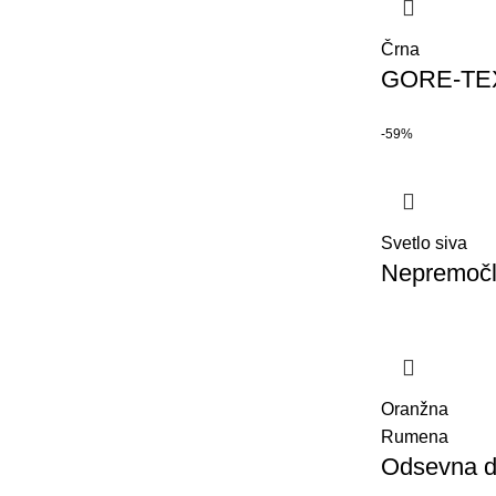
Črna
GORE-TEX 
-59%
Svetlo siva
Nepremočlj
Oranžna
Rumena
Odsevna de