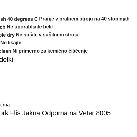
Pranje v pralnem stroju na 40 stopinjah
Ne uporabljajte belil
Ne
sušite
v
sušilnem
stroj
u
Ne
likajte
Ni primerno za kemično čiščenje
delki
črna
rk Flis Jakna Odporna na Veter 8005