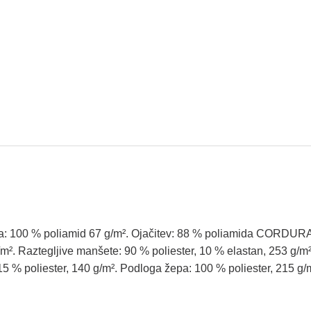
a
:
10
0
%
poliamid
67
g
/
m²
.
Ojačitev
:
88
%
poliamida
CORDUR
m²
.
Raztegljive
manšete
:
90
%
poliester
,
10
%
elastan
,
253
g
/
m
15
%
poliester
,
14
0
g
/
m²
.
Podloga
žepa
:
10
0
%
poliester
,
215
g
/