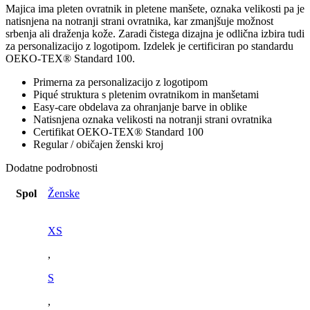
Majica ima pleten ovratnik in pletene manšete, oznaka velikosti pa je
natisnjena na notranji strani ovratnika, kar zmanjšuje možnost
srbenja ali draženja kože. Zaradi čistega dizajna je odlična izbira tudi
za personalizacijo z logotipom. Izdelek je certificiran po standardu
OEKO-TEX® Standard 100.
Primerna za personalizacijo z logotipom
Piqué struktura s pletenim ovratnikom in manšetami
Easy-care obdelava za ohranjanje barve in oblike
Natisnjena oznaka velikosti na notranji strani ovratnika
Certifikat OEKO-TEX® Standard 100
Regular / običajen ženski kroj
Dodatne podrobnosti
Spol
Ženske
XS
,
S
,