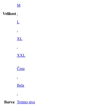
M
Velikost
,
L
,
XL
,
XXL
Črna
,
Bela
,
Barva
Temno siva