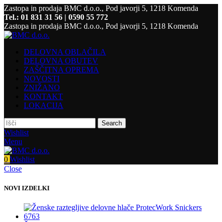
Zastopa in prodaja BMC d.o.o., Pod javorji 5, 1218 Komenda
Tel.: 01 831 31 56 | 0590 55 772
Zastopa in prodaja BMC d.o.o., Pod javorji 5, 1218 Komenda
DELOVNA OBLAČILA
DELOVNA OBUTEV
ZAŠČITNA OPREMA
NOVOSTI
ZNIŽANO
KONTAKT
LOKACIJA
Search
Wishlist
Menu
0
Wishlist
Close
NOVI IZDELKI