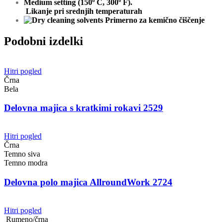
Likanje pri srednjih temperaturah
Primerno za kemično čiščenje
Podobni izdelki
Hitri pogled
Črna
Bela
Delovna majica s kratkimi rokavi 2529
Hitri pogled
Črna
Temno siva
Temno modra
Delovna polo majica AllroundWork 2724
Hitri pogled
Rumeno/črna