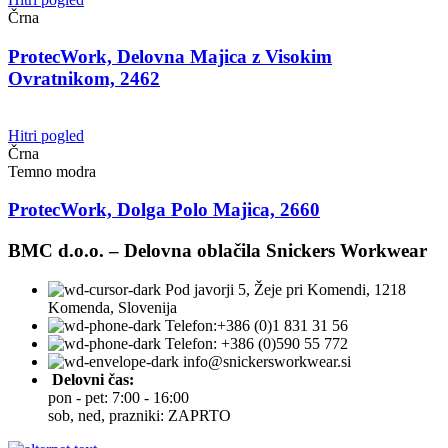
Črna
ProtecWork, Delovna Majica z Visokim
Ovratnikom, 2462
Hitri pogled
Črna
Temno modra
ProtecWork, Dolga Polo Majica, 2660
BMC d.o.o. – Delovna oblačila Snickers Workwear
Pod javorji 5, Žeje pri Komendi, 1218
Komenda, Slovenija
Telefon:+386 (0)1 831 31 56
Telefon: +386 (0)590 55 772
info@snickersworkwear.si
Delovni čas:
pon - pet: 7:00 - 16:00
sob, ned, prazniki: ZAPRTO