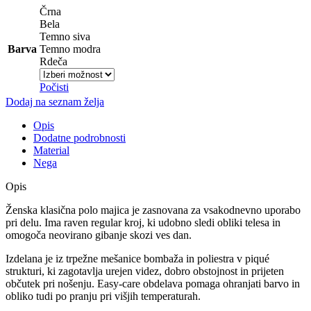
Črna
Bela
Temno siva
Barva
Temno modra
Rdeča
Počisti
Dodaj na seznam želja
Opis
Dodatne podrobnosti
Material
Nega
Opis
Ženska klasična polo majica je zasnovana za vsakodnevno uporabo
pri delu. Ima raven regular kroj, ki udobno sledi obliki telesa in
omogoča neovirano gibanje skozi ves dan.
Izdelana je iz trpežne mešanice bombaža in poliestra v piqué
strukturi, ki zagotavlja urejen videz, dobro obstojnost in prijeten
občutek pri nošenju. Easy-care obdelava pomaga ohranjati barvo in
obliko tudi po pranju pri višjih temperaturah.